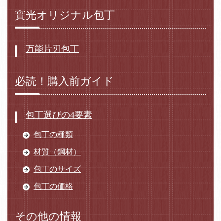
實光オリジナル包丁
万能片刃包丁
必読！購入前ガイド
包丁選びの4要素
包丁の種類
材質（鋼材）
包丁のサイズ
包丁の価格
その他の情報