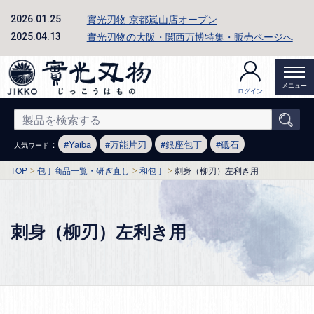
實光刃物 京都嵐山店オープン
2026.01.25
實光刃物の大阪・関西万博特集・販売ページへ
2025.04.13
メニュー
ログイン
：
Yaiba
万能片刃
銀座包丁
砥石
人気ワード
TOP
包丁商品一覧・研ぎ直し
和包丁
刺身（柳刃）左利き用
刺身（柳刃）左利き用