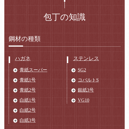
包丁の知識
鋼材の種類
ハガネ
ステンレス
青紙スーパー
SG2
青紙1号
コバルトS
青紙2号
銀紙3号
白紙1号
VG10
白紙2号
白紙3号