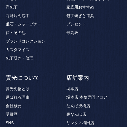
洋包丁
家庭用おすすめ
万能片刃包丁
包丁研ぎと道具
砥石・シャープナー
プレゼント
鞘・その他
最高級
ブランドコレクション
カスタマイズ
包丁研ぎ・修理
實光について
店舗案内
實光刃物とは
堺本店
選ばれる理由
堺本店 本焼専門フロア
会社概要
なんば戎橋店
受賞歴
裏なんば店
SNS
リンクス梅田店