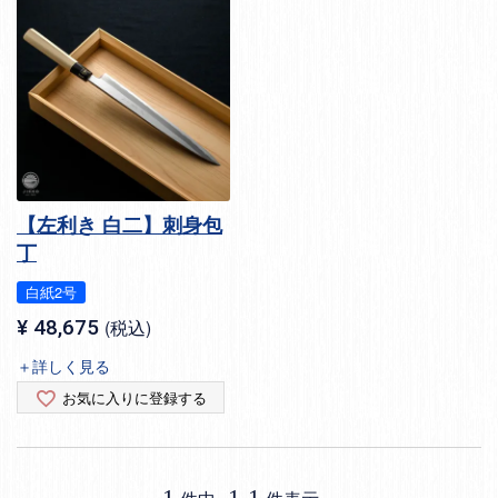
【左利き 白二】刺身包
丁
白紙2号
¥
48,675
税込
＋詳しく見る
お気に入りに登録する
1
1
-
1