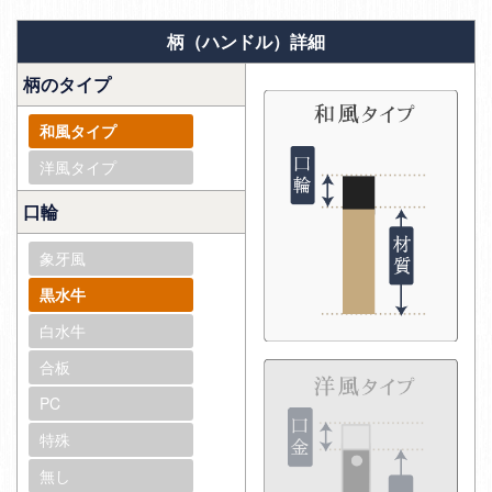
柄（ハンドル）詳細
柄のタイプ
和風タイプ
洋風タイプ
口輪
象牙風
黒水牛
白水牛
合板
PC
特殊
無し