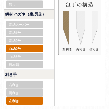
無し
鋼材 ハガネ（裏/刃先）
青紙スーパー
青紙1号
青紙2号
白紙2号
白紙3号
日本鋼
利き手
右利き
両利き
左利き