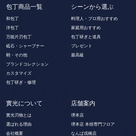
包丁商品一覧
シーンから選ぶ
和包丁
料理人・プロ用おすすめ
洋包丁
家庭用おすすめ
万能片刃包丁
包丁研ぎと道具
砥石・シャープナー
プレゼント
鞘・その他
最高級
ブランドコレクション
カスタマイズ
包丁研ぎ・修理
實光について
店舗案内
實光刃物とは
堺本店
選ばれる理由
堺本店 本焼専門フロア
会社概要
なんば戎橋店