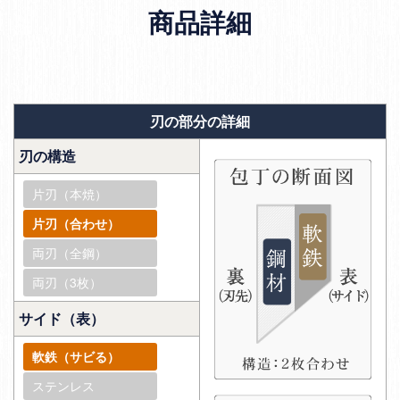
商品詳細
刃の部分の詳細
刃の構造
片刃（本焼）
片刃（合わせ）
両刃（全鋼）
両刃（3枚）
サイド（表）
軟鉄（サビる）
ステンレス