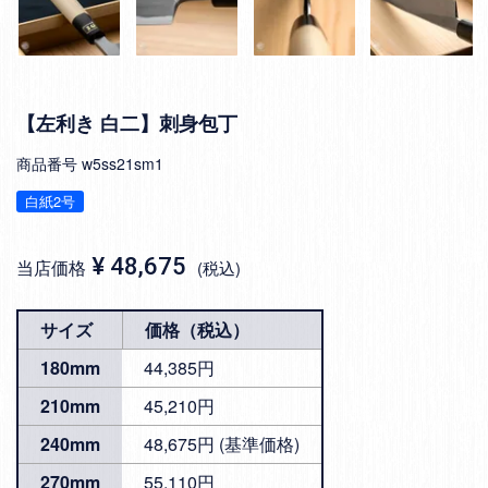
【左利き 白二】刺身包丁
商品番号
w5ss21sm1
白紙2号
¥
48,675
当店価格
税込
サイズ
価格（税込）
180mm
44,385円
210mm
45,210円
240mm
48,675円 (基準価格)
270mm
55,110円