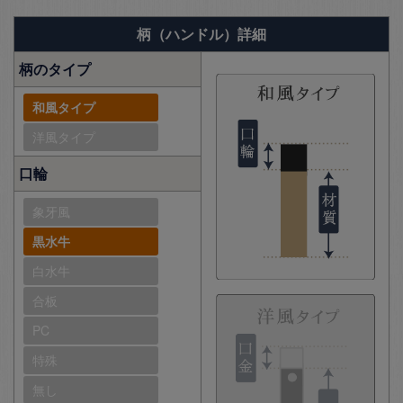
柄（ハンドル）詳細
柄のタイプ
和風タイプ
洋風タイプ
口輪
象牙風
黒水牛
白水牛
合板
PC
特殊
無し