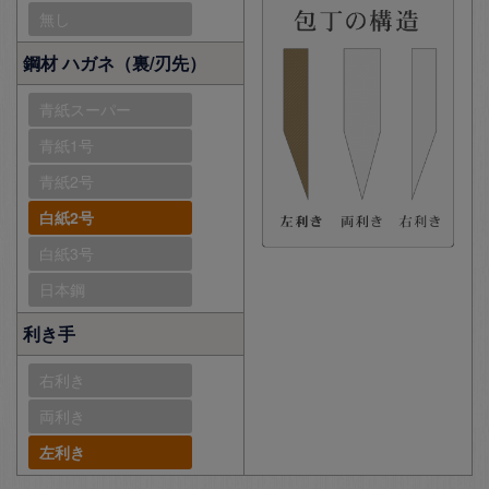
無し
鋼材 ハガネ（裏/刃先）
青紙スーパー
青紙1号
青紙2号
白紙2号
白紙3号
日本鋼
利き手
右利き
両利き
左利き