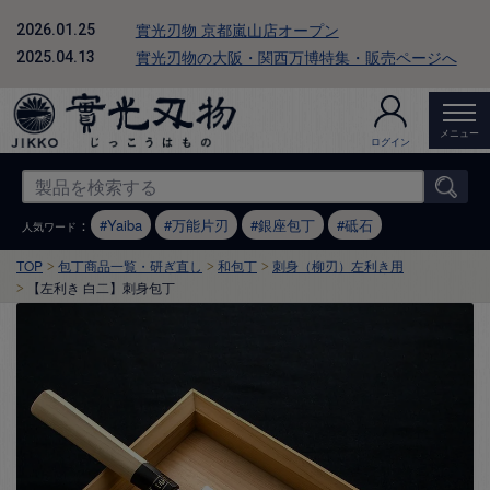
實光刃物 京都嵐山店オープン
2026.01.25
實光刃物の大阪・関西万博特集・販売ページへ
2025.04.13
メニュー
ログイン
：
Yaiba
万能片刃
銀座包丁
砥石
人気ワード
TOP
包丁商品一覧・研ぎ直し
和包丁
刺身（柳刃）左利き用
【左利き 白二】刺身包丁