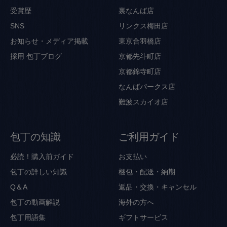
受賞歴
裏なんば店
SNS
リンクス梅田店
お知らせ・メディア掲載
東京合羽橋店
採用
包丁ブログ
京都先斗町店
京都錦寺町店
なんばパークス店
難波スカイオ店
包丁の知識
ご利用ガイド
必読！購入前ガイド
お支払い
包丁の詳しい知識
梱包・配送・納期
Q＆A
返品・交換・キャンセル
包丁の動画解説
海外の方へ
包丁用語集
ギフトサービス