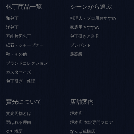
包丁商品一覧
シーンから選ぶ
和包丁
料理人・プロ用おすすめ
洋包丁
家庭用おすすめ
万能片刃包丁
包丁研ぎと道具
砥石・シャープナー
プレゼント
鞘・その他
最高級
ブランドコレクション
カスタマイズ
包丁研ぎ・修理
實光について
店舗案内
實光刃物とは
堺本店
選ばれる理由
堺本店 本焼専門フロア
会社概要
なんば戎橋店