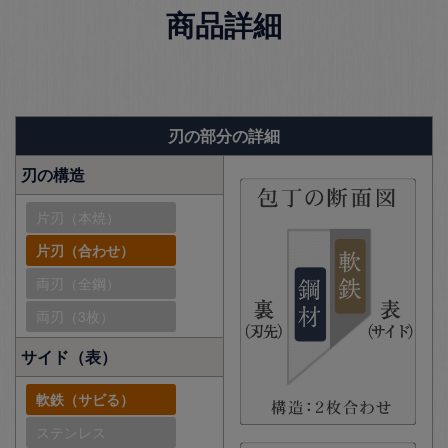
商品詳細
刃の部分の詳細
刃の構造
片刃（本焼）
片刃（合わせ）
両刃（全鋼）
両刃（3枚）
サイド（表）
軟鉄（サビる）
ステンレス