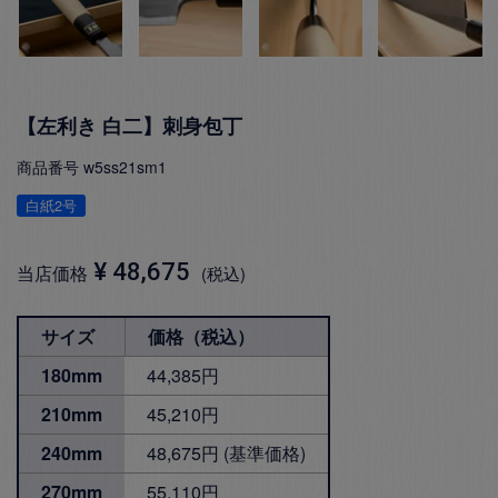
【左利き 白二】刺身包丁
商品番号
w5ss21sm1
白紙2号
¥
48,675
当店価格
税込
サイズ
価格（税込）
180mm
44,385円
210mm
45,210円
240mm
48,675円 (基準価格)
270mm
55,110円