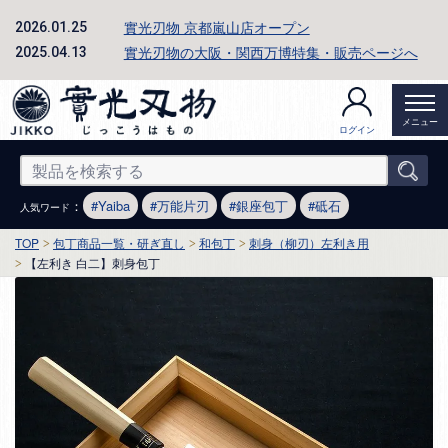
實光刃物 京都嵐山店オープン
2026.01.25
實光刃物の大阪・関西万博特集・販売ページへ
2025.04.13
メニュー
ログイン
：
Yaiba
万能片刃
銀座包丁
砥石
人気ワード
TOP
包丁商品一覧・研ぎ直し
和包丁
刺身（柳刃）左利き用
【左利き 白二】刺身包丁