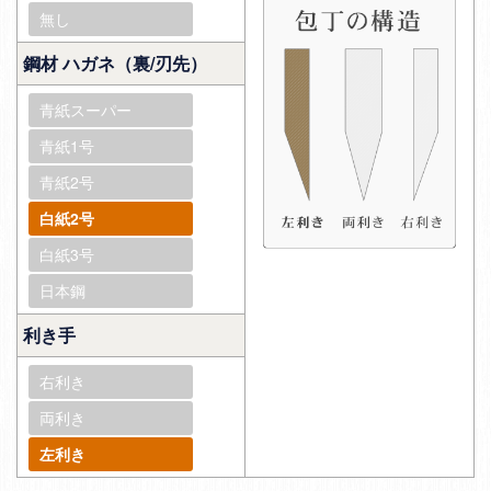
無し
鋼材 ハガネ（裏/刃先）
青紙スーパー
青紙1号
青紙2号
白紙2号
白紙3号
日本鋼
利き手
右利き
両利き
左利き