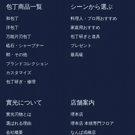
包丁商品一覧
シーンから選ぶ
和包丁
料理人・プロ用おすすめ
洋包丁
家庭用おすすめ
万能片刃包丁
包丁研ぎと道具
砥石・シャープナー
プレゼント
鞘・その他
最高級
ブランドコレクション
カスタマイズ
包丁研ぎ・修理
實光について
店舗案内
實光刃物とは
堺本店
選ばれる理由
堺本店 本焼専門フロア
会社概要
なんば戎橋店