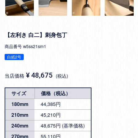
【左利き 白二】刺身包丁
商品番号
w5ss21sm1
白紙2号
¥
48,675
当店価格
税込
サイズ
価格（税込）
180mm
44,385円
210mm
45,210円
240mm
48,675円 (基準価格)
270mm
55,110円