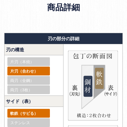
商品詳細
刃の部分の詳細
刃の構造
片刃（本焼）
片刃（合わせ）
両刃（全鋼）
両刃（3枚）
サイド（表）
軟鉄（サビる）
ステンレス