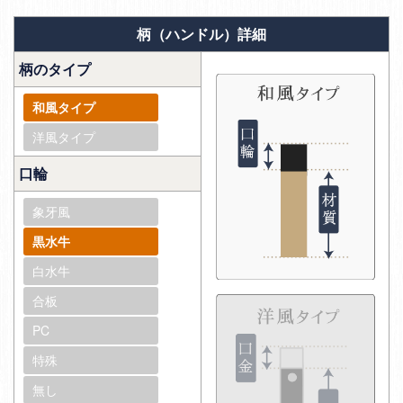
柄（ハンドル）詳細
柄のタイプ
和風タイプ
洋風タイプ
口輪
象牙風
黒水牛
白水牛
合板
PC
特殊
無し