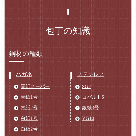
包丁の知識
鋼材の種類
ハガネ
ステンレス
青紙スーパー
SG2
青紙1号
コバルトS
青紙2号
銀紙3号
白紙1号
VG10
白紙2号