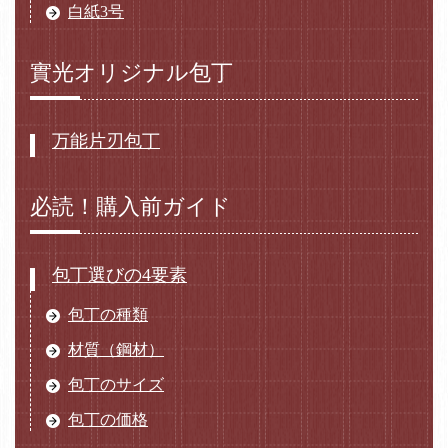
白紙3号
實光オリジナル包丁
万能片刃包丁
必読！購入前ガイド
包丁選びの4要素
包丁の種類
材質（鋼材）
包丁のサイズ
包丁の価格