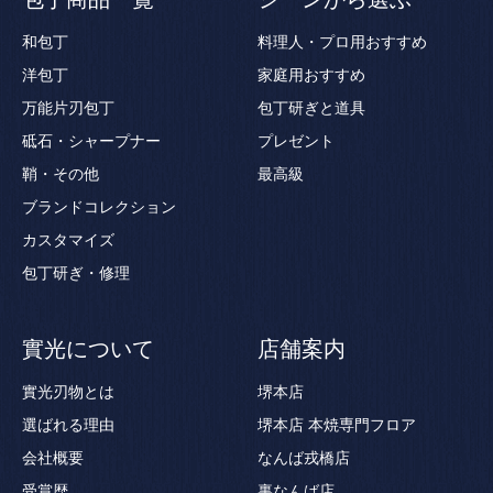
和包丁
料理人・プロ用おすすめ
洋包丁
家庭用おすすめ
万能片刃包丁
包丁研ぎと道具
砥石・シャープナー
プレゼント
鞘・その他
最高級
ブランドコレクション
カスタマイズ
包丁研ぎ・修理
實光について
店舗案内
實光刃物とは
堺本店
選ばれる理由
堺本店 本焼専門フロア
会社概要
なんば戎橋店
受賞歴
裏なんば店