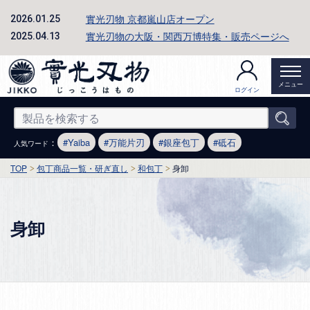
實光刃物 京都嵐山店オープン
2026.01.25
實光刃物の大阪・関西万博特集・販売ページへ
2025.04.13
メニュー
ログイン
：
Yaiba
万能片刃
銀座包丁
砥石
人気ワード
TOP
包丁商品一覧・研ぎ直し
和包丁
身卸
身卸