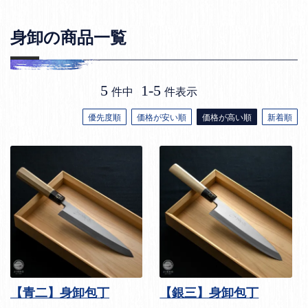
身卸の商品一覧
5
1
-
5
件中
件表示
優先度順
価格が安い順
価格が高い順
新着順
【青二】身卸包丁
【銀三】身卸包丁