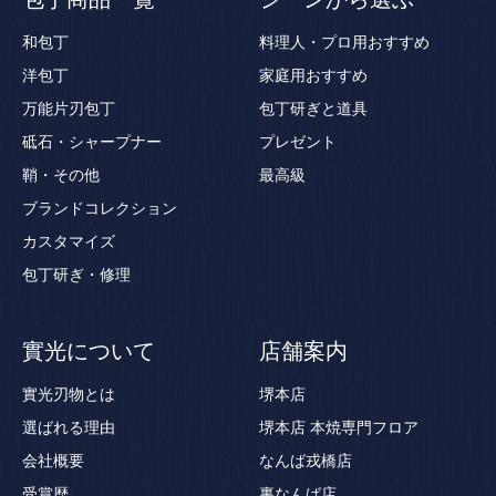
和包丁
料理人・プロ用おすすめ
洋包丁
家庭用おすすめ
万能片刃包丁
包丁研ぎと道具
砥石・シャープナー
プレゼント
鞘・その他
最高級
ブランドコレクション
カスタマイズ
包丁研ぎ・修理
實光について
店舗案内
實光刃物とは
堺本店
選ばれる理由
堺本店 本焼専門フロア
会社概要
なんば戎橋店
受賞歴
裏なんば店