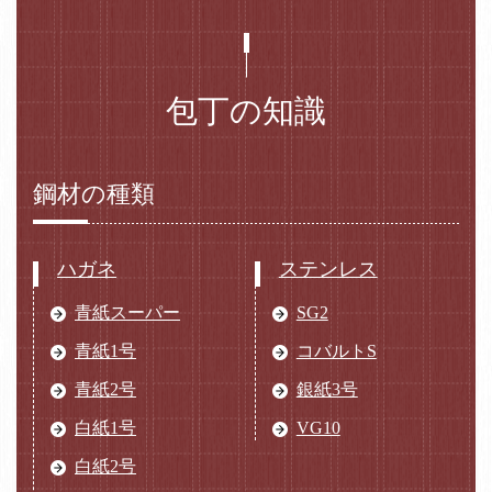
包丁の知識
鋼材の種類
ハガネ
ステンレス
青紙スーパー
SG2
青紙1号
コバルトS
青紙2号
銀紙3号
白紙1号
VG10
白紙2号