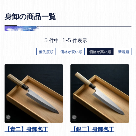
身卸の商品一覧
5
1
-
5
件中
件表示
優先度順
価格が安い順
価格が高い順
新着順
【青二】身卸包丁
【銀三】身卸包丁