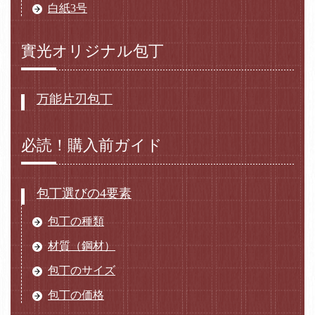
白紙3号
實光オリジナル包丁
万能片刃包丁
必読！購入前ガイド
包丁選びの4要素
包丁の種類
材質（鋼材）
包丁のサイズ
包丁の価格