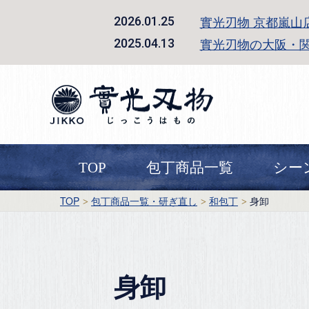
實光刃物 京都嵐山
2026.01.25
實光刃物の大阪・
2025.04.13
TOP
包丁商品一覧
シー
TOP
包丁商品一覧・研ぎ直し
和包丁
身卸
身卸