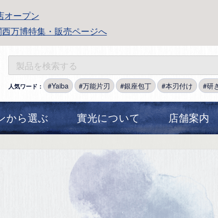
店オープン
関西万博特集・販売ページへ
Yaiba
万能片刃
銀座包丁
本刃付け
研
人気ワード：
ンから選ぶ
實光について
店舗案内