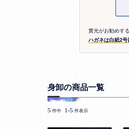
實光がお勧めす
ハガネは白紙2号
身卸の商品一覧
5
1
-
5
件中
件表示