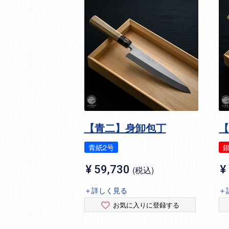
【青二】身卸包丁
青紙2号
銀
¥
59,730
¥
税込
＋詳しく見る
＋
お気に入りに登録する