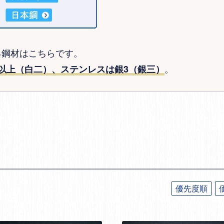
る鋼材はこちらです。
。
以上（白二）、ステンレスは銀3（銀三）
優先度順