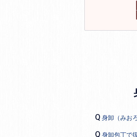
身卸（みお
身卸包丁で