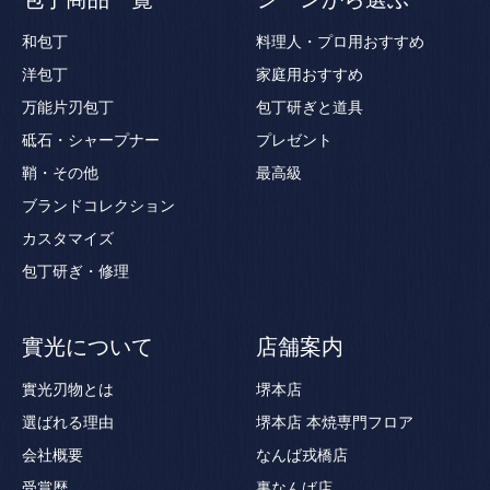
和包丁
料理人・プロ用おすすめ
洋包丁
家庭用おすすめ
万能片刃包丁
包丁研ぎと道具
砥石・シャープナー
プレゼント
鞘・その他
最高級
ブランドコレクション
カスタマイズ
包丁研ぎ・修理
實光について
店舗案内
實光刃物とは
堺本店
選ばれる理由
堺本店 本焼専門フロア
会社概要
なんば戎橋店
受賞歴
裏なんば店