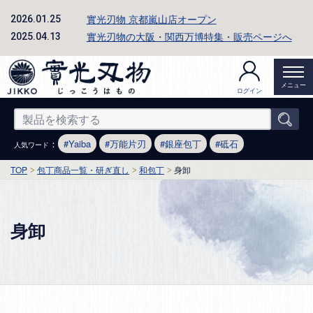
實光刃物 京都嵐山店オープン
2026.01.25
實光刃物の大阪・関西万博特集・販売ページへ
2025.04.13
メニュー
ログイン
：
Yaiba
万能片刃
銀座包丁
砥石
人気ワード
TOP
包丁商品一覧・研ぎ直し
和包丁
身卸
身卸