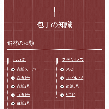
包丁の知識
鋼材の種類
ハガネ
ステンレス
青紙スーパー
SG2
青紙1号
コバルトS
青紙2号
銀紙3号
白紙1号
VG10
白紙2号