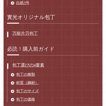
白紙3号
實光オリジナル包丁
万能片刃包丁
必読！購入前ガイド
包丁選びの4要素
包丁の種類
材質（鋼材）
包丁のサイズ
包丁の価格