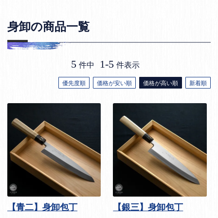
身卸の商品一覧
5
1
-
5
件中
件表示
優先度順
価格が安い順
価格が高い順
新着順
【青二】身卸包丁
【銀三】身卸包丁