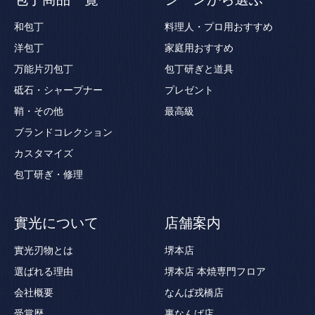
和包丁
料理人・プロ用おすすめ
洋包丁
家庭用おすすめ
万能片刃包丁
包丁研ぎと道具
砥石・シャープナー
プレゼント
鞘・その他
最高級
ブランドコレクション
カスタマイズ
包丁研ぎ・修理
實光について
店舗案内
實光刃物とは
堺本店
選ばれる理由
堺本店 本焼専門フロア
会社概要
なんば戎橋店
受賞歴
裏なんば店