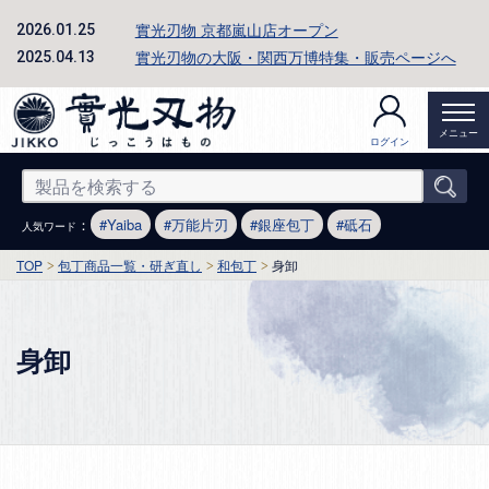
實光刃物 京都嵐山店オープン
2026.01.25
實光刃物の大阪・関西万博特集・販売ページへ
2025.04.13
メニュー
ログイン
：
Yaiba
万能片刃
銀座包丁
砥石
人気ワード
TOP
包丁商品一覧・研ぎ直し
和包丁
身卸
身卸