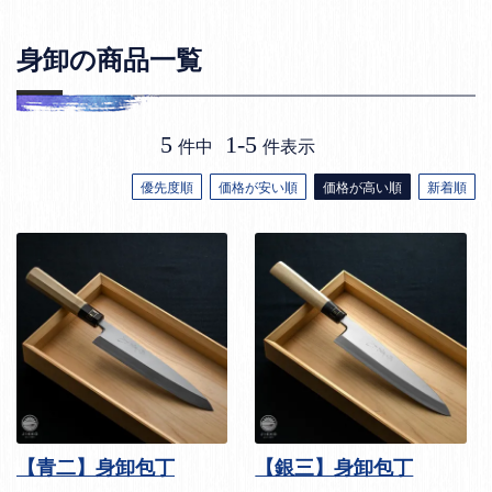
身卸の商品一覧
5
1
-
5
件中
件表示
優先度順
価格が安い順
価格が高い順
新着順
【青二】身卸包丁
【銀三】身卸包丁