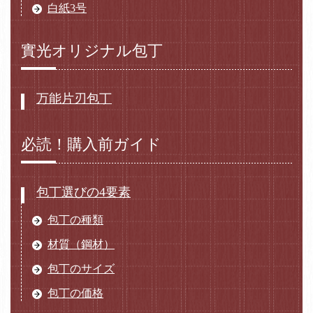
白紙3号
實光オリジナル包丁
万能片刃包丁
必読！購入前ガイド
包丁選びの4要素
包丁の種類
材質（鋼材）
包丁のサイズ
包丁の価格