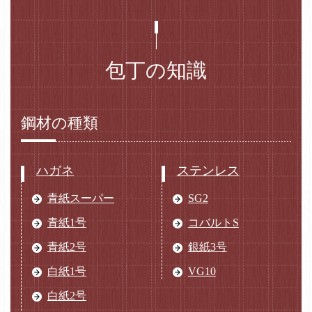
包丁の知識
鋼材の種類
ハガネ
ステンレス
青紙スーパー
SG2
青紙1号
コバルトS
青紙2号
銀紙3号
白紙1号
VG10
白紙2号