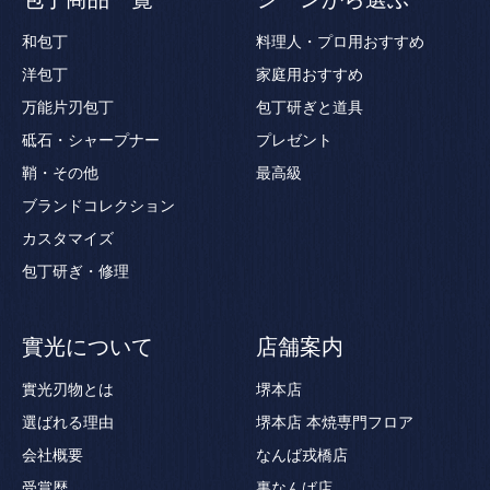
和包丁
料理人・プロ用おすすめ
洋包丁
家庭用おすすめ
万能片刃包丁
包丁研ぎと道具
砥石・シャープナー
プレゼント
鞘・その他
最高級
ブランドコレクション
カスタマイズ
包丁研ぎ・修理
實光について
店舗案内
實光刃物とは
堺本店
選ばれる理由
堺本店 本焼専門フロア
会社概要
なんば戎橋店
受賞歴
裏なんば店