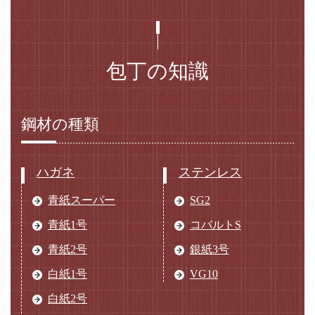
包丁の知識
鋼材の種類
ハガネ
ステンレス
青紙スーパー
SG2
青紙1号
コバルトS
青紙2号
銀紙3号
白紙1号
VG10
白紙2号