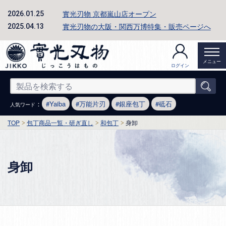
實光刃物 京都嵐山店オープン
2026.01.25
實光刃物の大阪・関西万博特集・販売ページへ
2025.04.13
メニュー
ログイン
：
Yaiba
万能片刃
銀座包丁
砥石
人気ワード
TOP
包丁商品一覧・研ぎ直し
和包丁
身卸
身卸