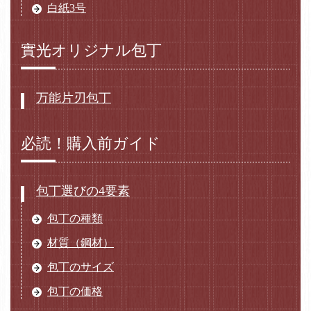
白紙3号
實光オリジナル包丁
万能片刃包丁
必読！購入前ガイド
包丁選びの4要素
包丁の種類
材質（鋼材）
包丁のサイズ
包丁の価格