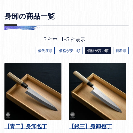
身卸の商品一覧
5
1
-
5
件中
件表示
優先度順
価格が安い順
価格が高い順
新着順
【青二】身卸包丁
【銀三】身卸包丁