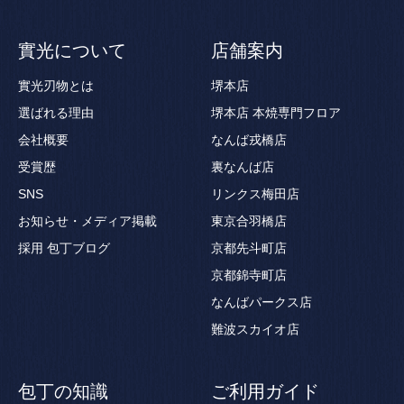
實光について
店舗案内
實光刃物とは
堺本店
選ばれる理由
堺本店 本焼専門フロア
会社概要
なんば戎橋店
受賞歴
裏なんば店
SNS
リンクス梅田店
お知らせ・メディア掲載
東京合羽橋店
採用
包丁ブログ
京都先斗町店
京都錦寺町店
なんばパークス店
難波スカイオ店
包丁の知識
ご利用ガイド