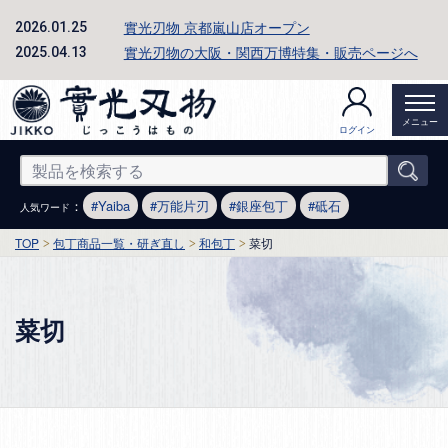
實光刃物 京都嵐山店オープン
2026.01.25
實光刃物の大阪・関西万博特集・販売ページへ
2025.04.13
メニュー
ログイン
：
Yaiba
万能片刃
銀座包丁
砥石
人気ワード
TOP
包丁商品一覧・研ぎ直し
和包丁
菜切
菜切