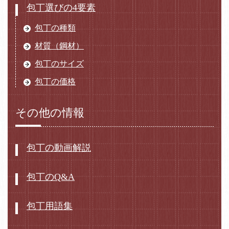
包丁選びの4要素
包丁の種類
材質（鋼材）
包丁のサイズ
包丁の価格
その他の情報
包丁の動画解説
包丁のQ&A
包丁用語集