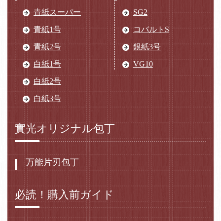
青紙スーパー
SG2
青紙1号
コバルトS
青紙2号
銀紙3号
白紙1号
VG10
白紙2号
白紙3号
實光オリジナル包丁
万能片刃包丁
必読！購入前ガイド