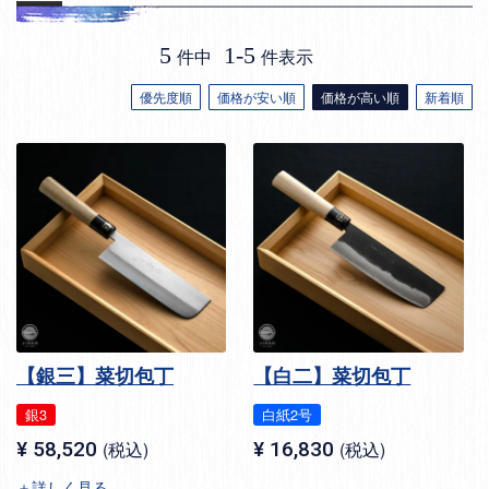
5
1
-
5
件中
件表示
優先度順
価格が安い順
価格が高い順
新着順
【銀三】菜切包丁
【白二】菜切包丁
銀3
白紙2号
¥
58,520
税込
¥
16,830
税込
＋詳しく見る