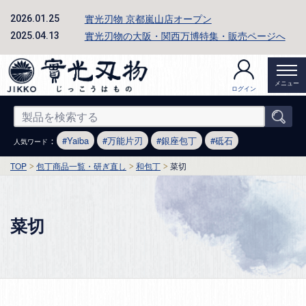
實光刃物 京都嵐山店オープン
2026.01.25
實光刃物の大阪・関西万博特集・販売ページへ
2025.04.13
メニュー
ログイン
：
Yaiba
万能片刃
銀座包丁
砥石
人気ワード
TOP
包丁商品一覧・研ぎ直し
和包丁
菜切
菜切