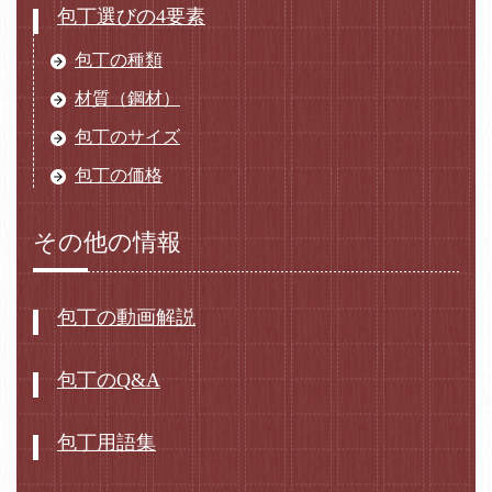
包丁選びの4要素
包丁の種類
材質（鋼材）
包丁のサイズ
包丁の価格
その他の情報
包丁の動画解説
包丁のQ&A
包丁用語集