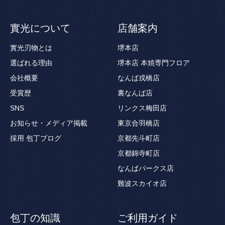
實光について
店舗案内
實光刃物とは
堺本店
選ばれる理由
堺本店 本焼専門フロア
会社概要
なんば戎橋店
受賞歴
裏なんば店
SNS
リンクス梅田店
お知らせ・メディア掲載
東京合羽橋店
採用
包丁ブログ
京都先斗町店
京都錦寺町店
なんばパークス店
難波スカイオ店
包丁の知識
ご利用ガイド