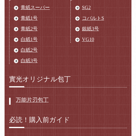
青紙スーパー
SG2
青紙1号
コバルトS
青紙2号
銀紙3号
白紙1号
VG10
白紙2号
白紙3号
實光オリジナル包丁
万能片刃包丁
必読！購入前ガイド