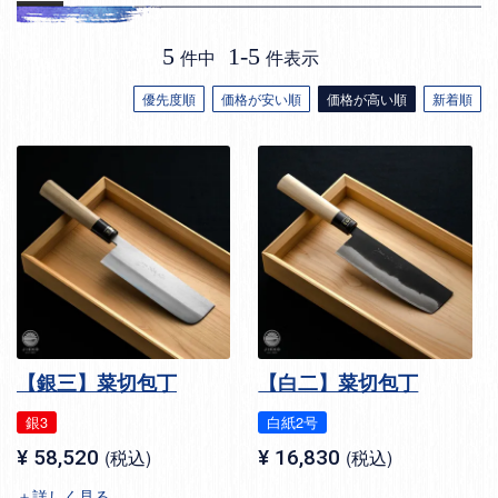
5
1
-
5
件中
件表示
優先度順
価格が安い順
価格が高い順
新着順
【銀三】菜切包丁
【白二】菜切包丁
銀3
白紙2号
¥
58,520
税込
¥
16,830
税込
＋詳しく見る