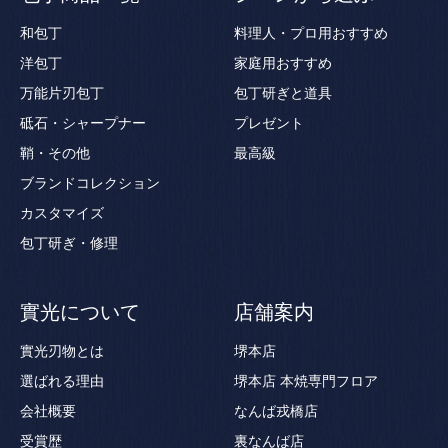
和包丁
料理人・プロ用おすすめ
洋包丁
家庭用おすすめ
万能片刃包丁
包丁研ぎと道具
砥石・シャープナー
プレゼント
鞘・その他
最高級
ブランドコレクション
カスタマイズ
包丁研ぎ・修理
實光について
店舗案内
實光刃物とは
堺本店
選ばれる理由
堺本店 本焼専門フロア
会社概要
なんば戎橋店
受賞歴
裏なんば店