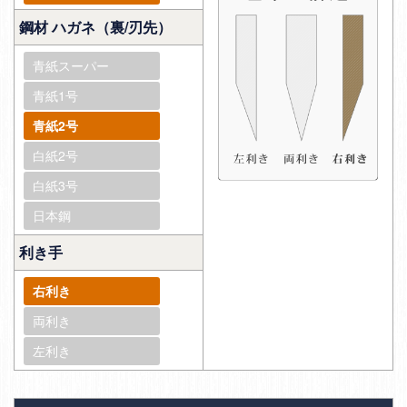
鋼材 ハガネ（裏/刃先）
青紙スーパー
青紙1号
青紙2号
白紙2号
白紙3号
日本鋼
利き手
右利き
両利き
左利き