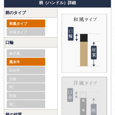
柄（ハンドル）詳細
柄のタイプ
和風タイプ
洋風タイプ
口輪
象牙風
黒水牛
白水牛
合板
PC
特殊
無し
柄の材質