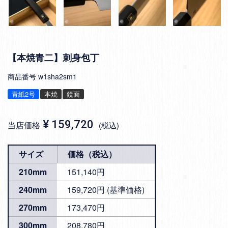
【本焼青二】刺身包丁
商品番号
w1sha2sm1
青紙2号
本焼
鏡面
¥
159,720
当店価格
税込
サイズ
価格（税込）
210mm
151,140円
240mm
159,720円 (基準価格)
270mm
173,470円
300mm
208,780円