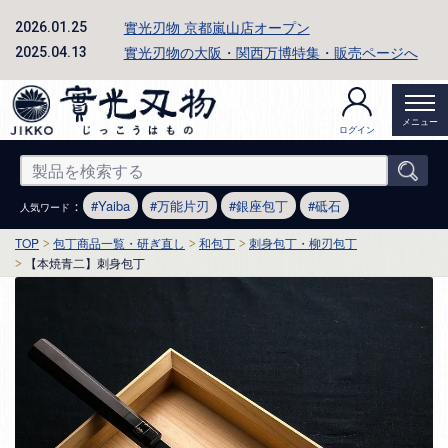
實光刃物 京都嵐山店オープン
2026.01.25
實光刃物の大阪・関西万博特集・販売ページへ
2025.04.13
メニュー
ログイン
：
Yaiba
万能片刃
銀座包丁
砥石
人気ワード
TOP
包丁商品一覧・研ぎ直し
和包丁
刺身包丁・柳刃包丁
【本焼青二】刺身包丁