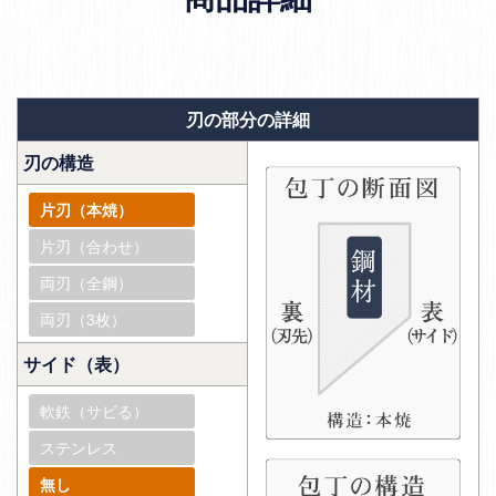
刃の部分の詳細
刃の構造
片刃（本焼）
片刃（合わせ）
両刃（全鋼）
両刃（3枚）
サイド（表）
軟鉄（サビる）
ステンレス
無し