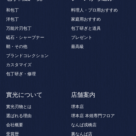
和包丁
料理人・プロ用おすすめ
洋包丁
家庭用おすすめ
万能片刃包丁
包丁研ぎと道具
砥石・シャープナー
プレゼント
鞘・その他
最高級
ブランドコレクション
カスタマイズ
包丁研ぎ・修理
實光について
店舗案内
實光刃物とは
堺本店
選ばれる理由
堺本店 本焼専門フロア
会社概要
なんば戎橋店
受賞歴
裏なんば店