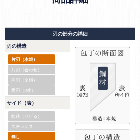
刃の部分の詳細
刃の構造
片刃（本焼）
片刃（合わせ）
両刃（全鋼）
両刃（3枚）
サイド（表）
軟鉄（サビる）
ステンレス
無し