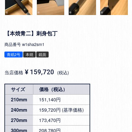
【本焼青二】刺身包丁
商品番号
w1sha2sm1
青紙2号
本焼
鏡面
¥
159,720
当店価格
税込
サイズ
価格（税込）
210mm
151,140円
240mm
159,720円 (基準価格)
270mm
173,470円
300mm
208,780円