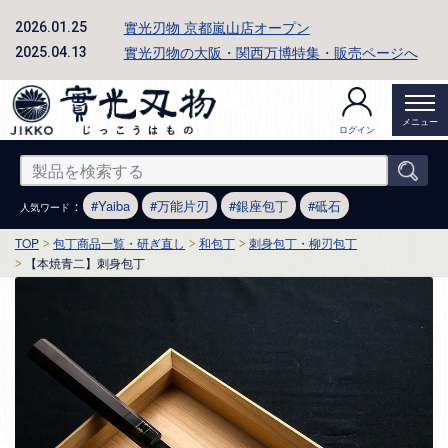
實光刃物 京都嵐山店オープン
2026.01.25
實光刃物の大阪・関西万博特集・販売ページへ
2025.04.13
メニュー
ログイン
：
Yaiba
万能片刃
銀座包丁
砥石
人気ワード
TOP
包丁商品一覧・研ぎ直し
和包丁
刺身包丁・柳刃包丁
【本焼青二】刺身包丁