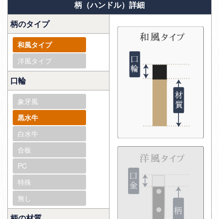
柄（ハンドル）詳細
柄のタイプ
和風タイプ
洋風タイプ
口輪
象牙風
黒水牛
白水牛
合板
PC
特殊
無し
柄の材質