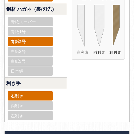
鋼材 ハガネ（裏/刃先）
青紙スーパー
青紙1号
青紙2号
白紙2号
白紙3号
日本鋼
利き手
右利き
両利き
左利き