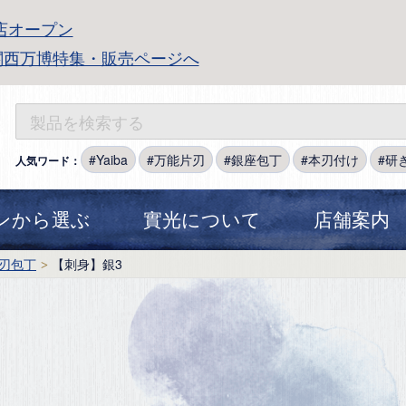
店オープン
関西万博特集・販売ページへ
Yaiba
万能片刃
銀座包丁
本刃付け
研
人気ワード：
ンから選ぶ
實光について
店舗案内
刃包丁
【刺身】銀3