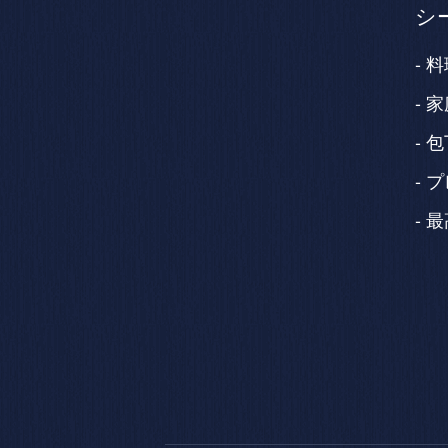
シ
料
家
包
プ
最