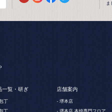
ま
P
品一覧・研ぎ
店舗案内
包丁
堺本店
包丁
堺本店 本焼専門フロア