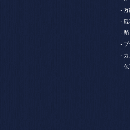
万
砥
鞘
ブ
カ
包