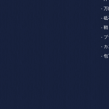
万
砥
鞘
ブ
カ
包