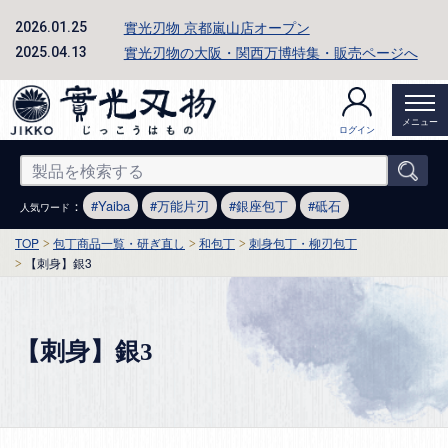
實光刃物 京都嵐山店オープン
2026.01.25
實光刃物の大阪・関西万博特集・販売ページへ
2025.04.13
メニュー
ログイン
：
Yaiba
万能片刃
銀座包丁
砥石
人気ワード
TOP
包丁商品一覧・研ぎ直し
和包丁
刺身包丁・柳刃包丁
【刺身】銀3
【刺身】銀3