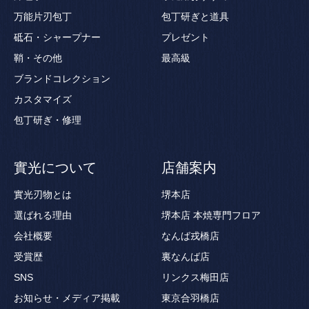
万能片刃包丁
包丁研ぎと道具
砥石・シャープナー
プレゼント
鞘・その他
最高級
ブランドコレクション
カスタマイズ
包丁研ぎ・修理
實光について
店舗案内
實光刃物とは
堺本店
選ばれる理由
堺本店 本焼専門フロア
会社概要
なんば戎橋店
受賞歴
裏なんば店
SNS
リンクス梅田店
お知らせ・メディア掲載
東京合羽橋店