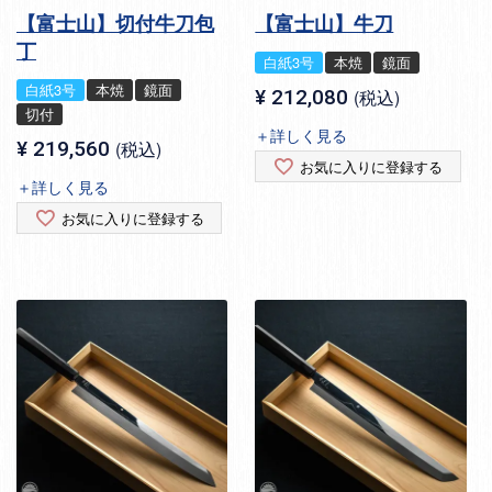
【富士山】切付牛刀包
【富士山】牛刀
丁
白紙3号
本焼
鏡面
白紙3号
本焼
鏡面
¥
212,080
税込
切付
＋詳しく見る
¥
219,560
税込
お気に入りに登録する
＋詳しく見る
お気に入りに登録する