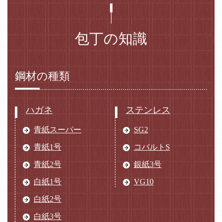
包丁の知識
鋼材の種類
ハガネ
ステンレス
青紙スーパー
SG2
青紙1号
コバルトS
青紙2号
銀紙3号
白紙1号
VG10
白紙2号
白紙3号