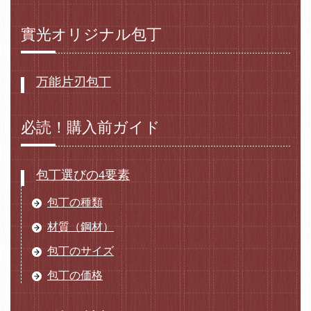
實光オリジナル包丁
万能片刃包丁
必読！購入前ガイド
包丁選びの4要素
包丁の種類
材質（鋼材）
包丁のサイズ
包丁の価格