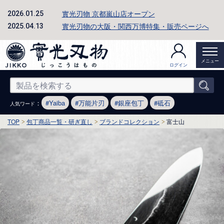
實光刃物 京都嵐山店オープン
2026.01.25
實光刃物の大阪・関西万博特集・販売ページへ
2025.04.13
メニュー
ログイン
：
Yaiba
万能片刃
銀座包丁
砥石
人気ワード
TOP
包丁商品一覧・研ぎ直し
ブランドコレクション
富士山