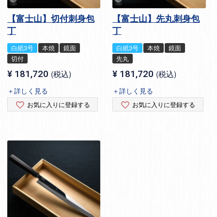
【富士山】切付刺身包
【富士山】先丸刺身包
丁
丁
白紙3号
本焼
鏡面
白紙3号
本焼
鏡面
切付
先丸
¥
181,720
税込
¥
181,720
税込
＋詳しく見る
＋詳しく見る
お気に入りに登録する
お気に入りに登録する