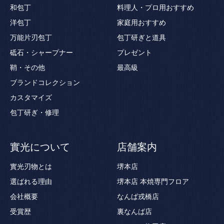
和包丁
料理人・プロ用おすすめ
洋包丁
家庭用おすすめ
万能片刃包丁
包丁研ぎと道具
砥石・シャープナー
プレゼント
鞘・その他
最高級
ブランドコレクション
カスタマイズ
包丁研ぎ・修理
實光について
店舗案内
實光刃物とは
堺本店
選ばれる理由
堺本店 本焼専門フロア
会社概要
なんば戎橋店
受賞歴
裏なんば店