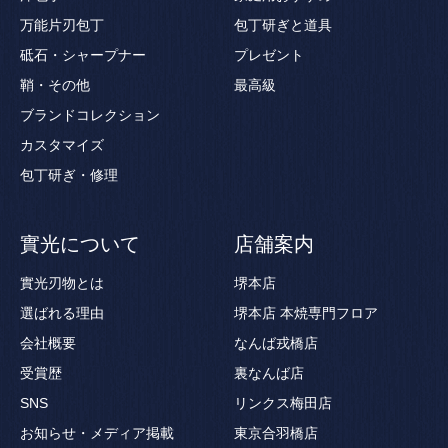
万能片刃包丁
包丁研ぎと道具
砥石・シャープナー
プレゼント
鞘・その他
最高級
ブランドコレクション
カスタマイズ
包丁研ぎ・修理
實光について
店舗案内
實光刃物とは
堺本店
選ばれる理由
堺本店 本焼専門フロア
会社概要
なんば戎橋店
受賞歴
裏なんば店
SNS
リンクス梅田店
お知らせ・メディア掲載
東京合羽橋店