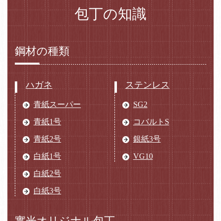
包丁の知識
鋼材の種類
ハガネ
ステンレス
青紙スーパー
SG2
青紙1号
コバルトS
青紙2号
銀紙3号
白紙1号
VG10
白紙2号
白紙3号
實光オリジナル包丁