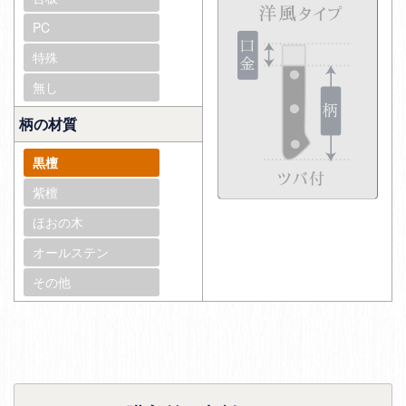
PC
特殊
無し
柄の材質
黒檀
紫檀
ほおの木
オールステン
その他