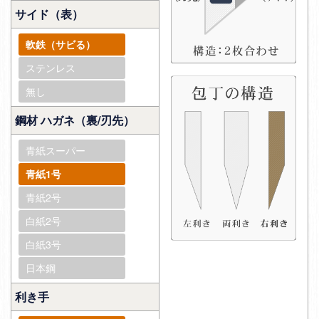
サイド（表）
軟鉄（サビる）
ステンレス
無し
鋼材 ハガネ（裏/刃先）
青紙スーパー
青紙1号
青紙2号
白紙2号
白紙3号
日本鋼
利き手