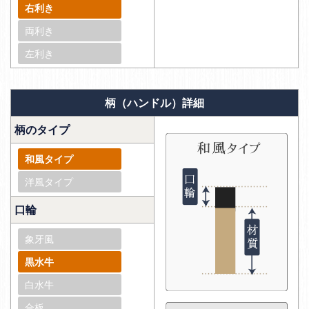
右利き
両利き
左利き
柄（ハンドル）詳細
柄のタイプ
和風タイプ
洋風タイプ
口輪
象牙風
黒水牛
白水牛
合板