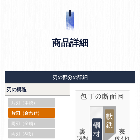
商品詳細
刃の部分の詳細
刃の構造
片刃（本焼）
片刃（合わせ）
両刃（全鋼）
両刃（3枚）