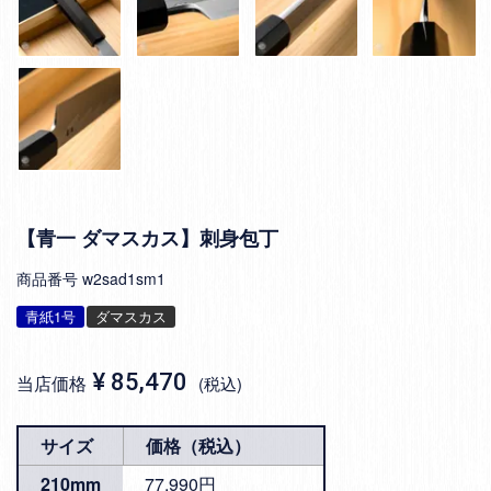
【青一 ダマスカス】刺身包丁
商品番号
w2sad1sm1
青紙1号
ダマスカス
¥
85,470
当店価格
税込
サイズ
価格（税込）
210mm
77,990円