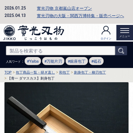
實光刃物 京都嵐山店オープン
2026.01.25
實光刃物の大阪・関西万博特集・販売ページへ
2025.04.13
メニュー
ログイン
：
Yaiba
万能片刃
銀座包丁
砥石
人気ワード
TOP
包丁商品一覧・研ぎ直し
和包丁
刺身包丁・柳刃包丁
【青一 ダマスカス】刺身包丁