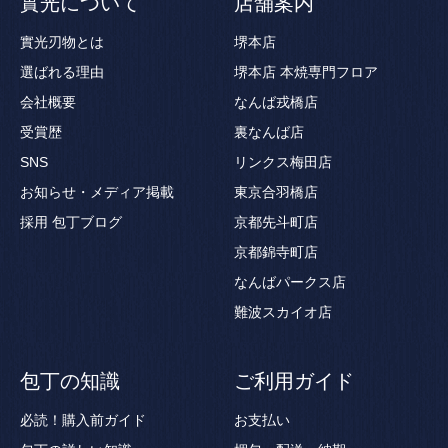
實光について
店舗案内
實光刃物とは
堺本店
選ばれる理由
堺本店 本焼専門フロア
会社概要
なんば戎橋店
受賞歴
裏なんば店
SNS
リンクス梅田店
お知らせ・メディア掲載
東京合羽橋店
採用
包丁ブログ
京都先斗町店
京都錦寺町店
なんばパークス店
難波スカイオ店
包丁の知識
ご利用ガイド
必読！購入前ガイド
お支払い