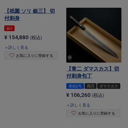
【祇園 ソリ 銀三】 切
付刺身
銀3
¥
154,880
税込
＋詳しく見る
お気に入りに登録する
【青二 ダマスカス】切
付刺身包丁
青紙2号
両刃
ダマスカス
¥
106,260
税込
＋詳しく見る
お気に入りに登録する