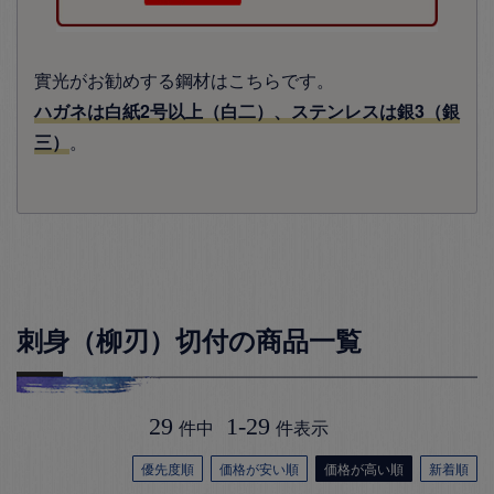
實光がお勧めする鋼材はこちらです。
ハガネは白紙2号以上（白二）、ステンレスは銀3（銀
三）
。
刺身（柳刃）切付の商品一覧
29
1
-
29
件中
件表示
優先度順
価格が安い順
価格が高い順
新着順