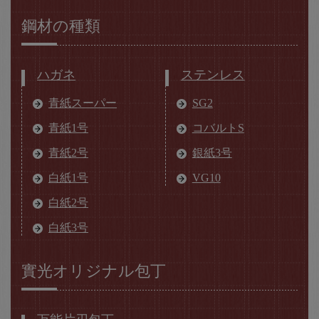
鋼材の種類
ハガネ
ステンレス
青紙スーパー
SG2
青紙1号
コバルトS
青紙2号
銀紙3号
白紙1号
VG10
白紙2号
白紙3号
實光オリジナル包丁