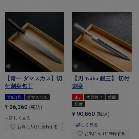
【青一 ダマスカス】切
【刃 Yaiba 銀三】 切付
付刺身包丁
刺身
青紙1号
ダマスカス
銀3
本刃付け
鏡面
切付
¥
96,360
税込
¥
90,860
税込
＋詳しく見る
＋詳しく見る
お気に入りに登録する
お気に入りに登録する