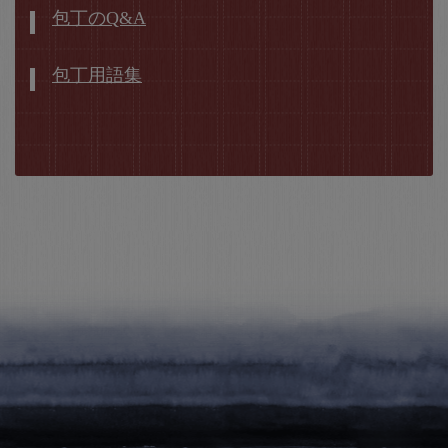
包丁のQ&A
包丁用語集