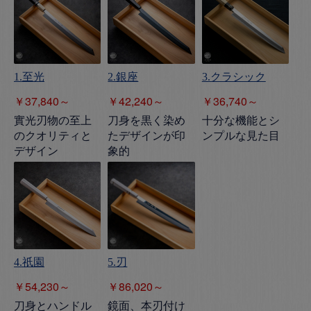
1.至光
2.銀座
3.クラシック
￥37,840～
￥42,240～
￥36,740～
實光刃物の至上
刀身を黒く染め
十分な機能とシ
のクオリティと
たデザインが印
ンプルな見た目
デザイン
象的
4.祇園
5.刃
￥54,230～
￥86,020～
刀身とハンドル
鏡面、本刃付け