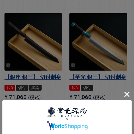
【銀座 銀三】 切付刺身
【至光 銀三】 切付刺身
銀3
切付
黒染
銀3
切付
¥
71,060
税込
¥
71,060
税込
＋詳しく見る
＋詳しく見る
お気に入りに登録する
お気に入りに登録する