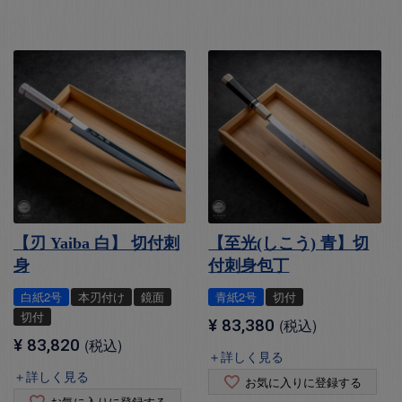
【刃 Yaiba 白】 切付刺
【至光(しこう) 青】切
身
付刺身包丁
白紙2号
本刃付け
鏡面
青紙2号
切付
切付
¥
83,380
税込
¥
83,820
税込
＋詳しく見る
＋詳しく見る
お気に入りに登録する
お気に入りに登録する