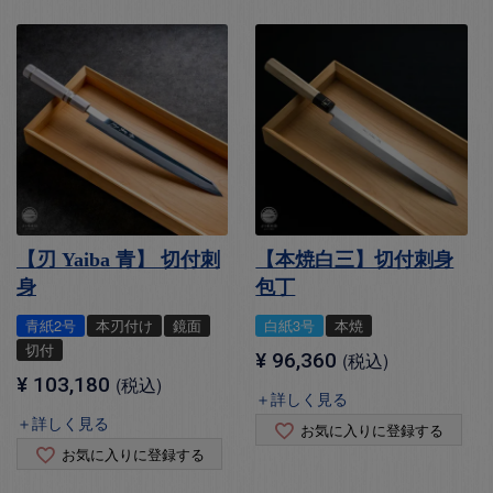
【刃 Yaiba 青】 切付刺
【本焼白三】切付刺身
身
包丁
青紙2号
本刃付け
鏡面
白紙3号
本焼
切付
¥
96,360
税込
¥
103,180
税込
＋詳しく見る
＋詳しく見る
お気に入りに登録する
お気に入りに登録する