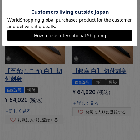
【至光(しこう) 白】 切
【銀座 白】 切付刺身
付刺身
白紙2号
切付
黒染
白紙2号
切付
¥
64,020
税込
¥
64,020
税込
＋詳しく見る
＋詳しく見る
お気に入りに登録する
お気に入りに登録する