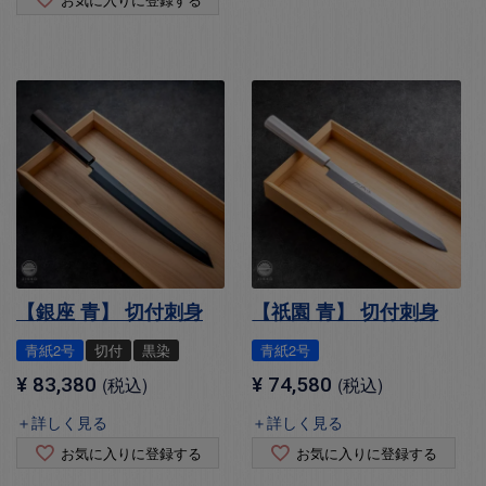
【銀座 青】 切付刺身
【祇園 青】 切付刺身
青紙2号
切付
黒染
青紙2号
¥
83,380
税込
¥
74,580
税込
＋詳しく見る
＋詳しく見る
お気に入りに登録する
お気に入りに登録する