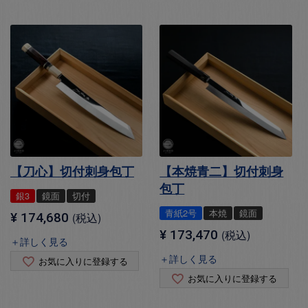
【刀心】切付刺身包丁
【本焼青二】切付刺身
包丁
銀3
鏡面
切付
青紙2号
本焼
鏡面
¥
174,680
税込
¥
173,470
税込
＋詳しく見る
＋詳しく見る
お気に入りに登録する
お気に入りに登録する