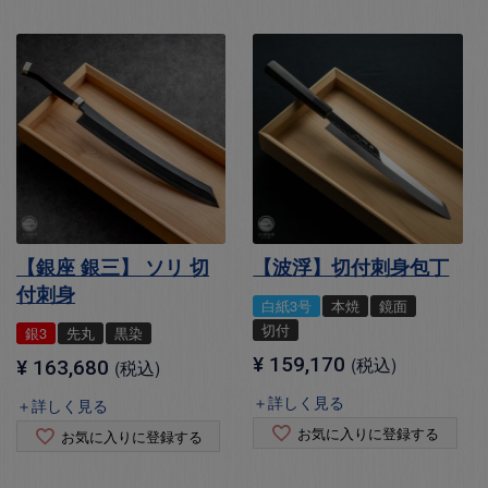
【銀座 銀三】 ソリ 切
【波浮】切付刺身包丁
付刺身
白紙3号
本焼
鏡面
切付
銀3
先丸
黒染
¥
159,170
税込
¥
163,680
税込
＋詳しく見る
＋詳しく見る
お気に入りに登録する
お気に入りに登録する