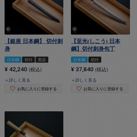
【銀座 日本鋼】 切付刺
【至光(しこう) 日本
身
鋼】切付刺身包丁
日本鋼
切付
黒染
日本鋼
切付
¥
42,240
税込
¥
37,840
税込
＋詳しく見る
＋詳しく見る
お気に入りに登録する
お気に入りに登録する