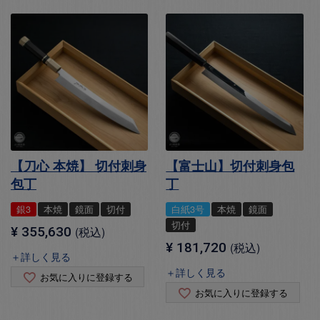
【刀心 本焼】 切付刺身
【富士山】切付刺身包
包丁
丁
銀3
本焼
鏡面
切付
白紙3号
本焼
鏡面
切付
¥
355,630
税込
¥
181,720
税込
＋詳しく見る
＋詳しく見る
お気に入りに登録する
お気に入りに登録する