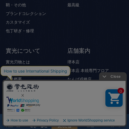
鞘・その他
最高級
ブランドコレクション
カスタマイズ
包丁研ぎ・修理
實光について
店舗案内
實光刃物とは
堺本店
選ばれる理由
堺本店 本焼専門フロア
会社概要
なんば戎橋店
受賞歴
裏なんば店
SNS
リンクス梅田店
お知らせ・メディア掲載
東京合羽橋店
採用
包丁ブログ
京都先斗町店
京都錦寺町店
商品一覧
店舗
カート
研ぎ・修理
實光とは