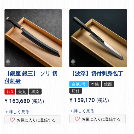
【銀座 銀三】 ソリ 切
【波浮】切付刺身包丁
付刺身
白紙3号
本焼
鏡面
切付
銀3
先丸
黒染
¥
159,170
税込
¥
163,680
税込
＋詳しく見る
＋詳しく見る
お気に入りに登録する
お気に入りに登録する