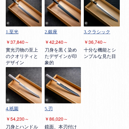
1.至光
2.銀座
3.クラシック
￥37,840～
￥42,240～
￥36,740～
實光刃物の至上
刀身を黒く染め
十分な機能とシ
のクオリティと
たデザインが印
ンプルな見た目
デザイン
象的
4.祇園
5.刃
￥54,230～
￥86,020～
刀身とハンドル
鏡面、本刃付け