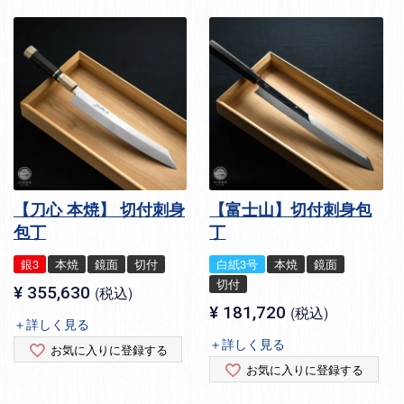
【刀心 本焼】 切付刺身
【富士山】切付刺身包
包丁
丁
銀3
本焼
鏡面
切付
白紙3号
本焼
鏡面
切付
¥
355,630
税込
¥
181,720
税込
＋詳しく見る
＋詳しく見る
お気に入りに登録する
お気に入りに登録する