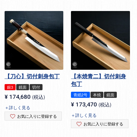
【刀心】切付刺身包丁
【本焼青二】切付刺身
包丁
銀3
鏡面
切付
青紙2号
本焼
鏡面
¥
174,680
税込
¥
173,470
税込
＋詳しく見る
＋詳しく見る
お気に入りに登録する
お気に入りに登録する