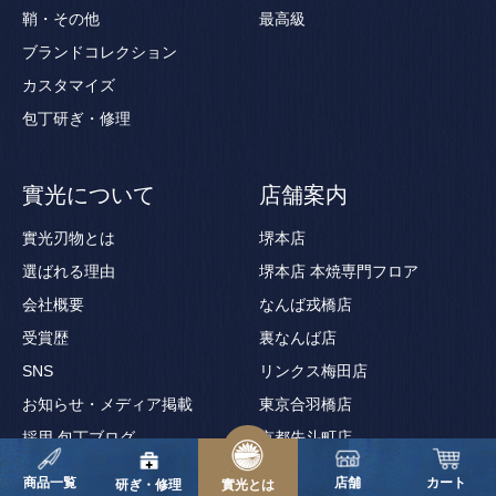
鞘・その他
最高級
ブランドコレクション
カスタマイズ
包丁研ぎ・修理
實光について
店舗案内
實光刃物とは
堺本店
選ばれる理由
堺本店 本焼専門フロア
会社概要
なんば戎橋店
受賞歴
裏なんば店
SNS
リンクス梅田店
お知らせ・メディア掲載
東京合羽橋店
採用
包丁ブログ
京都先斗町店
京都錦寺町店
商品一覧
店舗
カート
研ぎ・修理
實光とは