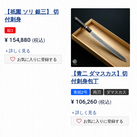
【祇園 ソリ 銀三】 切
付刺身
銀3
¥
154,880
税込
＋詳しく見る
お気に入りに登録する
【青二 ダマスカス】切
付刺身包丁
青紙2号
両刃
ダマスカス
¥
106,260
税込
＋詳しく見る
お気に入りに登録する