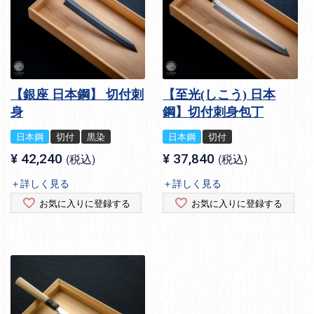
【銀座 日本鋼】 切付刺
【至光(しこう) 日本
身
鋼】切付刺身包丁
日本鋼
切付
黒染
日本鋼
切付
¥
42,240
税込
¥
37,840
税込
＋詳しく見る
＋詳しく見る
お気に入りに登録する
お気に入りに登録する