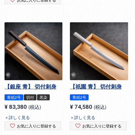
【銀座 青】 切付刺身
【祇園 青】 切付刺身
青紙2号
切付
黒染
青紙2号
¥
83,380
税込
¥
74,580
税込
＋詳しく見る
＋詳しく見る
お気に入りに登録する
お気に入りに登録する