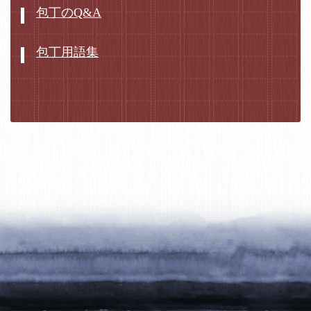
包丁のQ&A
包丁用語集