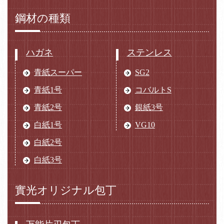
鋼材の種類
ハガネ
ステンレス
青紙スーパー
SG2
青紙1号
コバルトS
青紙2号
銀紙3号
白紙1号
VG10
白紙2号
白紙3号
實光オリジナル包丁