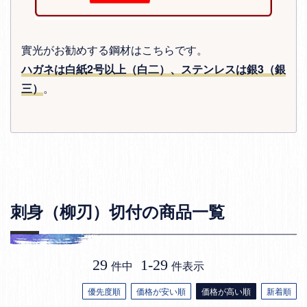
實光がお勧めする鋼材はこちらです。
ハガネは白紙2号以上（白二）、ステンレスは銀3（銀
三）
。
刺身（柳刃）切付の商品一覧
29
1
-
29
件中
件表示
優先度順
価格が安い順
価格が高い順
新着順