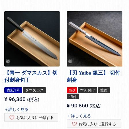
【青一 ダマスカス】切
【刃 Yaiba 銀三】 切付
付刺身包丁
刺身
青紙1号
ダマスカス
銀3
本刃付け
鏡面
切付
¥
96,360
税込
¥
90,860
税込
＋詳しく見る
＋詳しく見る
お気に入りに登録する
お気に入りに登録する