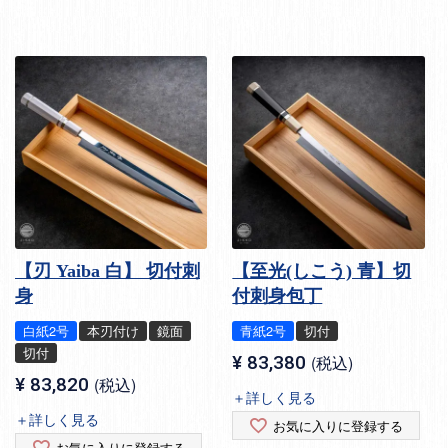
【刃 Yaiba 白】 切付刺
【至光(しこう) 青】切
身
付刺身包丁
白紙2号
本刃付け
鏡面
青紙2号
切付
切付
¥
83,380
税込
¥
83,820
税込
＋詳しく見る
＋詳しく見る
お気に入りに登録する
お気に入りに登録する