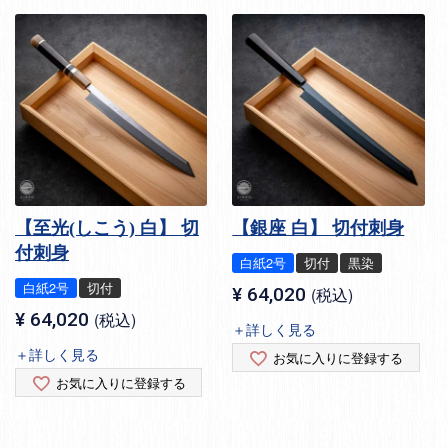
【至光(しこう) 白】 切
【銀座 白】 切付刺身
付刺身
白紙2号
切付
黒染
白紙2号
切付
¥
64,020
税込
¥
64,020
税込
＋詳しく見る
＋詳しく見る
お気に入りに登録する
お気に入りに登録する