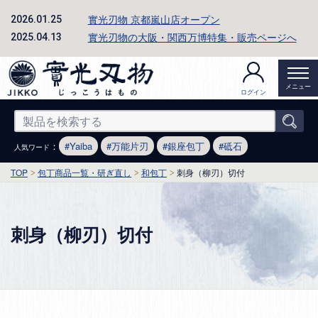
實光刃物 京都嵐山店オープン
2026.01.25
實光刃物の大阪・関西万博特集・販売ページへ
2025.04.13
メニュー
ログイン
：
Yaiba
万能片刃
銀座包丁
砥石
人気ワード
TOP
包丁商品一覧・研ぎ直し
和包丁
刺身（柳刃）切付
刺身（柳刃）切付