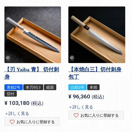
【刃 Yaiba 青】 切付刺
【本焼白三】切付刺身
身
包丁
青紙2号
本刃付け
鏡面
白紙3号
本焼
切付
¥
96,360
税込
¥
103,180
税込
＋詳しく見る
＋詳しく見る
お気に入りに登録する
お気に入りに登録する