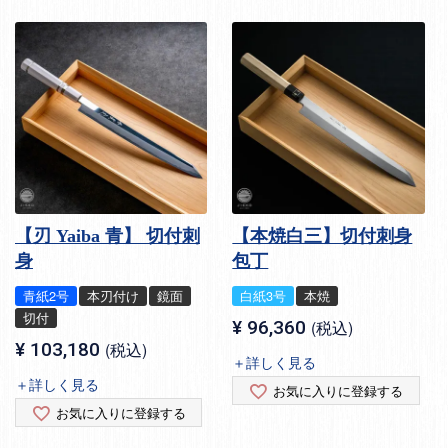
【刃 Yaiba 青】 切付刺
【本焼白三】切付刺身
身
包丁
青紙2号
本刃付け
鏡面
白紙3号
本焼
切付
¥
96,360
税込
¥
103,180
税込
＋詳しく見る
＋詳しく見る
お気に入りに登録する
お気に入りに登録する