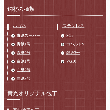
鋼材の種類
ハガネ
ステンレス
青紙スーパー
SG2
青紙1号
コバルトS
青紙2号
銀紙3号
白紙1号
VG10
白紙2号
白紙3号
實光オリジナル包丁