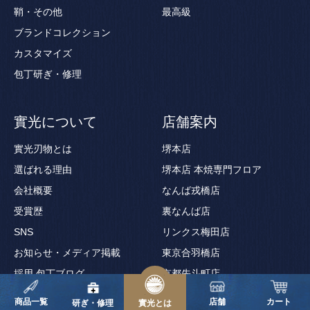
鞘・その他
最高級
ブランドコレクション
カスタマイズ
包丁研ぎ・修理
實光について
店舗案内
實光刃物とは
堺本店
選ばれる理由
堺本店 本焼専門フロア
会社概要
なんば戎橋店
受賞歴
裏なんば店
SNS
リンクス梅田店
お知らせ・メディア掲載
東京合羽橋店
採用
包丁ブログ
京都先斗町店
京都錦寺町店
商品一覧
店舗
カート
研ぎ・修理
實光とは