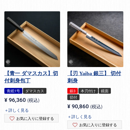
【青一 ダマスカス】切
【刃 Yaiba 銀三】 切付
付刺身包丁
刺身
青紙1号
ダマスカス
銀3
本刃付け
鏡面
切付
¥
96,360
税込
¥
90,860
税込
＋詳しく見る
＋詳しく見る
お気に入りに登録する
お気に入りに登録する