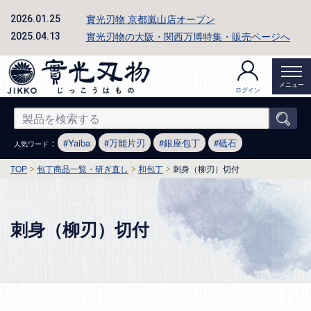
實光刃物 京都嵐山店オープン
2026.01.25
實光刃物の大阪・関西万博特集・販売ページへ
2025.04.13
メニュー
ログイン
：
Yaiba
万能片刃
銀座包丁
砥石
人気ワード
TOP
包丁商品一覧・研ぎ直し
和包丁
刺身（柳刃）切付
刺身（柳刃）切付