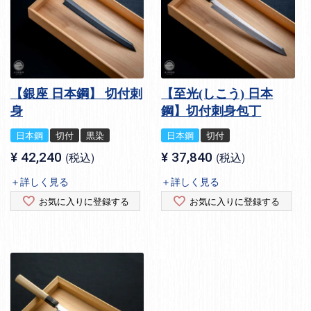
【銀座 日本鋼】 切付刺
【至光(しこう) 日本
身
鋼】切付刺身包丁
日本鋼
切付
黒染
日本鋼
切付
¥
42,240
税込
¥
37,840
税込
＋詳しく見る
＋詳しく見る
お気に入りに登録する
お気に入りに登録する