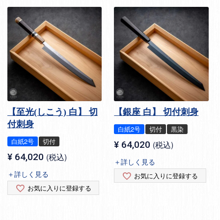
【至光(しこう) 白】 切
【銀座 白】 切付刺身
付刺身
白紙2号
切付
黒染
白紙2号
切付
¥
64,020
税込
¥
64,020
税込
＋詳しく見る
＋詳しく見る
お気に入りに登録する
お気に入りに登録する