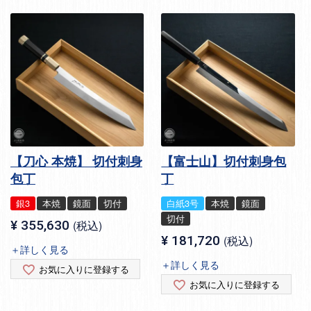
【刀心 本焼】 切付刺身
【富士山】切付刺身包
包丁
丁
銀3
本焼
鏡面
切付
白紙3号
本焼
鏡面
切付
¥
355,630
税込
¥
181,720
税込
＋詳しく見る
＋詳しく見る
お気に入りに登録する
お気に入りに登録する