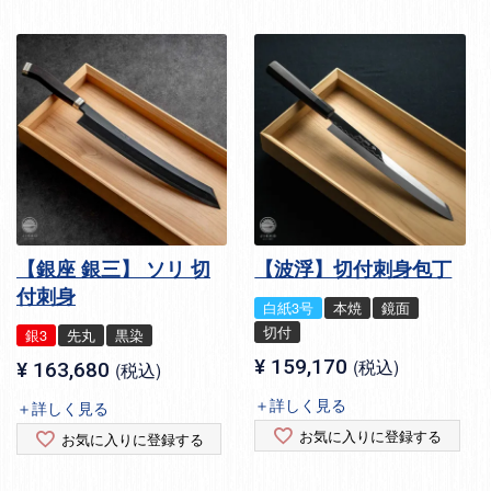
【銀座 銀三】 ソリ 切
【波浮】切付刺身包丁
付刺身
白紙3号
本焼
鏡面
切付
銀3
先丸
黒染
¥
159,170
税込
¥
163,680
税込
＋詳しく見る
＋詳しく見る
お気に入りに登録する
お気に入りに登録する