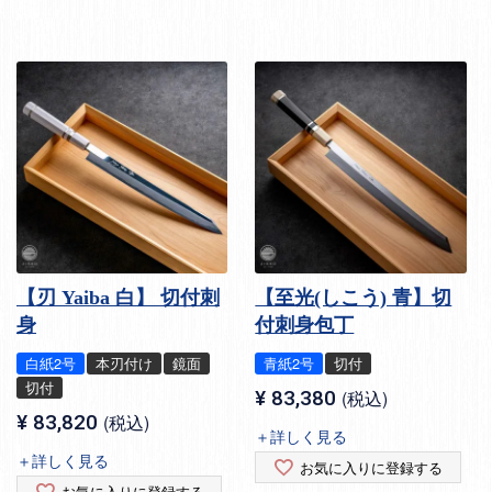
【刃 Yaiba 白】 切付刺
【至光(しこう) 青】切
身
付刺身包丁
白紙2号
本刃付け
鏡面
青紙2号
切付
切付
¥
83,380
税込
¥
83,820
税込
＋詳しく見る
＋詳しく見る
お気に入りに登録する
お気に入りに登録する