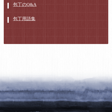
包丁のQ&A
包丁用語集