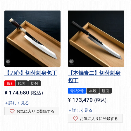
【刀心】切付刺身包丁
【本焼青二】切付刺身
包丁
銀3
鏡面
切付
青紙2号
本焼
鏡面
¥
174,680
税込
¥
173,470
税込
＋詳しく見る
＋詳しく見る
お気に入りに登録する
お気に入りに登録する