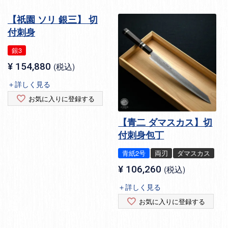
【祇園 ソリ 銀三】 切
付刺身
銀3
¥
154,880
税込
＋詳しく見る
お気に入りに登録する
【青二 ダマスカス】切
付刺身包丁
青紙2号
両刃
ダマスカス
¥
106,260
税込
＋詳しく見る
お気に入りに登録する