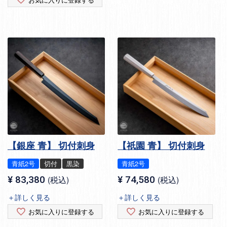
【銀座 青】 切付刺身
【祇園 青】 切付刺身
青紙2号
切付
黒染
青紙2号
¥
83,380
税込
¥
74,580
税込
＋詳しく見る
＋詳しく見る
お気に入りに登録する
お気に入りに登録する