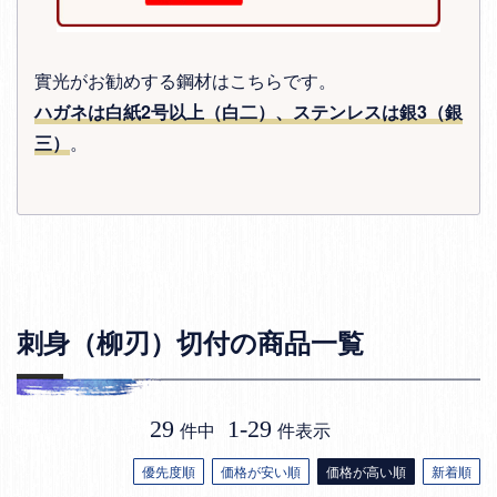
實光がお勧めする鋼材はこちらです。
ハガネは白紙2号以上（白二）、ステンレスは銀3（銀
三）
。
刺身（柳刃）切付の商品一覧
29
1
-
29
件中
件表示
優先度順
価格が安い順
価格が高い順
新着順