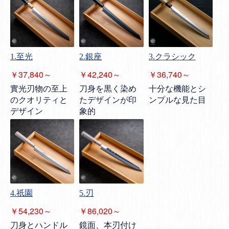
1.至光
2.銀座
3.クラシック
￥37,840～
￥42,240～
￥36,740～
實光刃物の至上
刀身を黒く染め
十分な機能とシ
のクオリティと
たデザインが印
ンプルな見た目
デザイン
象的
4.祇園
5.刃
￥54,230～
￥86,020～
刀身とハンドル
鏡面、本刃付け