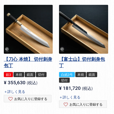
【刀心 本焼】 切付刺身
【富士山】切付刺身包
包丁
丁
銀3
本焼
鏡面
切付
白紙3号
本焼
鏡面
切付
¥
355,630
税込
¥
181,720
税込
＋詳しく見る
＋詳しく見る
お気に入りに登録する
お気に入りに登録する