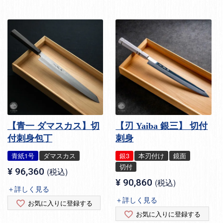
【青一 ダマスカス】切
【刃 Yaiba 銀三】 切付
付刺身包丁
刺身
青紙1号
ダマスカス
銀3
本刃付け
鏡面
切付
¥
96,360
税込
¥
90,860
税込
＋詳しく見る
＋詳しく見る
お気に入りに登録する
お気に入りに登録する