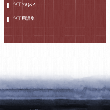
包丁のQ&A
包丁用語集