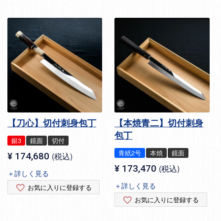
【刀心】切付刺身包丁
【本焼青二】切付刺身
包丁
銀3
鏡面
切付
青紙2号
本焼
鏡面
¥
174,680
税込
¥
173,470
税込
＋詳しく見る
＋詳しく見る
お気に入りに登録する
お気に入りに登録する