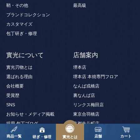
鞘・その他
最高級
ブランドコレクション
カスタマイズ
包丁研ぎ・修理
實光について
店舗案内
實光刃物とは
堺本店
選ばれる理由
堺本店 本焼専門フロア
会社概要
なんば戎橋店
受賞歴
裏なんば店
SNS
リンクス梅田店
お知らせ・メディア掲載
東京合羽橋店
採用
包丁ブログ
京都先斗町店
京都錦寺町店
商品一覧
店舗
カート
研ぎ・修理
實光とは