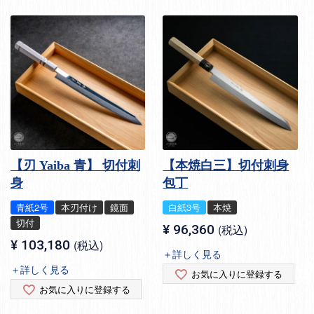
【刃 Yaiba 青】 切付刺
【本焼白三】切付刺身
身
包丁
青紙2号
本刃付け
鏡面
白紙3号
本焼
切付
¥
96,360
税込
¥
103,180
税込
＋詳しく見る
＋詳しく見る
お気に入りに登録する
お気に入りに登録する