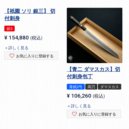
【祇園 ソリ 銀三】 切
付刺身
銀3
¥
154,880
税込
＋詳しく見る
お気に入りに登録する
【青二 ダマスカス】切
付刺身包丁
青紙2号
両刃
ダマスカス
¥
106,260
税込
＋詳しく見る
お気に入りに登録する