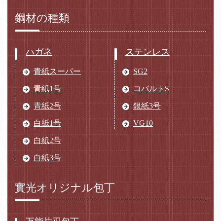
鋼材の種類
ハガネ
ステンレス
青紙スーパー
SG2
青紙1号
コバルトS
青紙2号
銀紙3号
白紙1号
VG10
白紙2号
白紙3号
實光オリジナル包丁