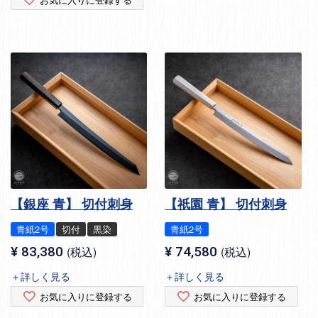
【銀座 青】 切付刺身
【祇園 青】 切付刺身
青紙2号
切付
黒染
青紙2号
¥
83,380
税込
¥
74,580
税込
＋詳しく見る
＋詳しく見る
お気に入りに登録する
お気に入りに登録する