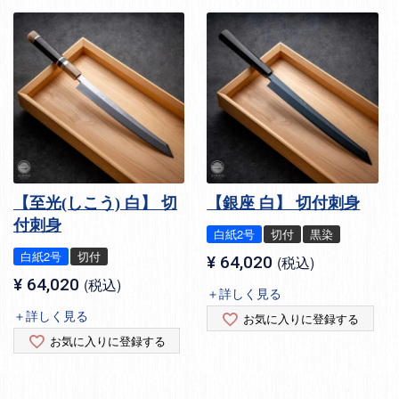
【至光(しこう) 白】 切
【銀座 白】 切付刺身
付刺身
白紙2号
切付
黒染
白紙2号
切付
¥
64,020
税込
¥
64,020
税込
＋詳しく見る
＋詳しく見る
お気に入りに登録する
お気に入りに登録する