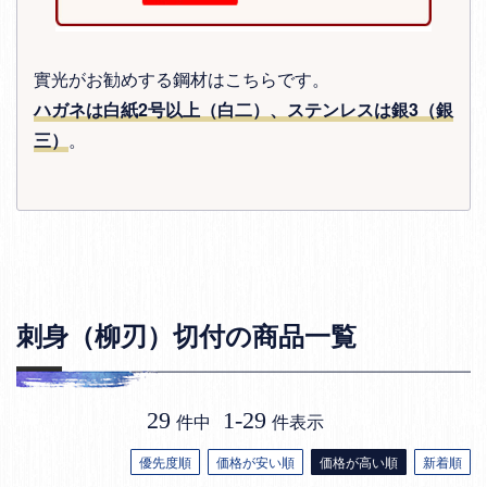
實光がお勧めする鋼材はこちらです。
ハガネは白紙2号以上（白二）、ステンレスは銀3（銀
三）
。
刺身（柳刃）切付の商品一覧
29
1
-
29
件中
件表示
優先度順
価格が安い順
価格が高い順
新着順