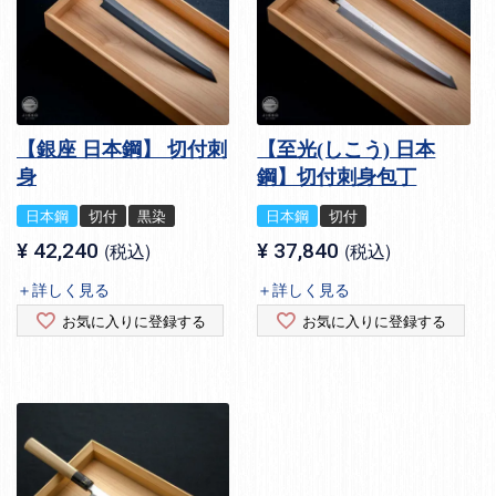
【銀座 日本鋼】 切付刺
【至光(しこう) 日本
身
鋼】切付刺身包丁
日本鋼
切付
黒染
日本鋼
切付
¥
42,240
税込
¥
37,840
税込
＋詳しく見る
＋詳しく見る
お気に入りに登録する
お気に入りに登録する