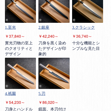
1.至光
2.銀座
3.クラシック
￥37,840～
￥42,240～
￥36,740～
實光刃物の至上
刀身を黒く染め
十分な機能とシ
のクオリティと
たデザインが印
ンプルな見た目
デザイン
象的
4.祇園
5.刃
￥54,230～
￥86,020～
刀身とハンドル
鏡面、本刃付け