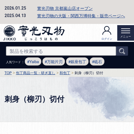
實光刃物 京都嵐山店オープン
2026.01.25
實光刃物の大阪・関西万博特集・販売ページへ
2025.04.13
メニュー
ログイン
：
Yaiba
万能片刃
銀座包丁
砥石
人気ワード
TOP
包丁商品一覧・研ぎ直し
和包丁
刺身（柳刃）切付
刺身（柳刃）切付