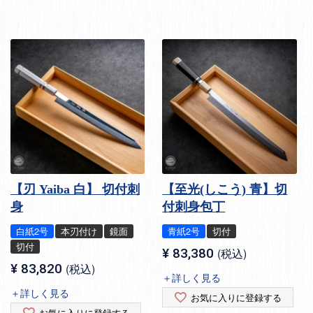
【刃 Yaiba 白】 切付刺
【至光(しこう) 青】切
身
付刺身包丁
白紙2号
本刃付け
鏡面
青紙2号
切付
切付
¥
83,380
税込
¥
83,820
税込
＋詳しく見る
＋詳しく見る
お気に入りに登録する
お気に入りに登録する