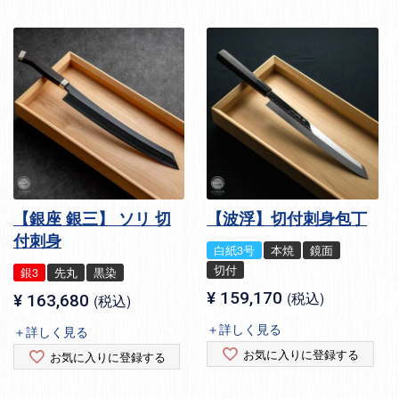
【銀座 銀三】 ソリ 切
【波浮】切付刺身包丁
付刺身
白紙3号
本焼
鏡面
切付
銀3
先丸
黒染
¥
159,170
税込
¥
163,680
税込
＋詳しく見る
＋詳しく見る
お気に入りに登録する
お気に入りに登録する