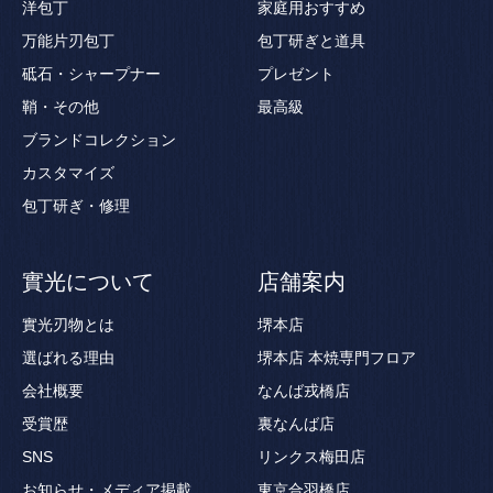
洋包丁
家庭用おすすめ
万能片刃包丁
包丁研ぎと道具
砥石・シャープナー
プレゼント
鞘・その他
最高級
ブランドコレクション
カスタマイズ
包丁研ぎ・修理
實光について
店舗案内
實光刃物とは
堺本店
選ばれる理由
堺本店 本焼専門フロア
会社概要
なんば戎橋店
受賞歴
裏なんば店
SNS
リンクス梅田店
お知らせ・メディア掲載
東京合羽橋店