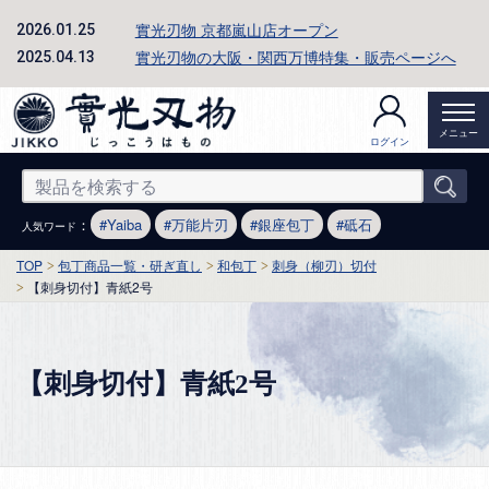
實光刃物 京都嵐山店オープン
2026.01.25
實光刃物の大阪・関西万博特集・販売ページへ
2025.04.13
メニュー
ログイン
：
Yaiba
万能片刃
銀座包丁
砥石
人気ワード
TOP
包丁商品一覧・研ぎ直し
和包丁
刺身（柳刃）切付
【刺身切付】青紙2号
【刺身切付】青紙2号