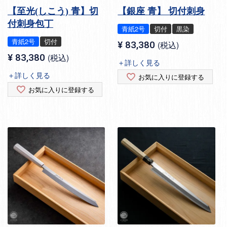
【至光(しこう) 青】切
【銀座 青】 切付刺身
付刺身包丁
青紙2号
切付
黒染
青紙2号
切付
¥
83,380
税込
¥
83,380
税込
＋詳しく見る
＋詳しく見る
お気に入りに登録する
お気に入りに登録する