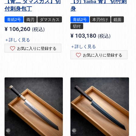
【青二 ダマスカス】切
【刃 Yaiba 青】 切付刺
付刺身包丁
身
青紙2号
両刃
ダマスカス
青紙2号
本刃付け
鏡面
切付
¥
106,260
税込
¥
103,180
税込
＋詳しく見る
＋詳しく見る
お気に入りに登録する
お気に入りに登録する