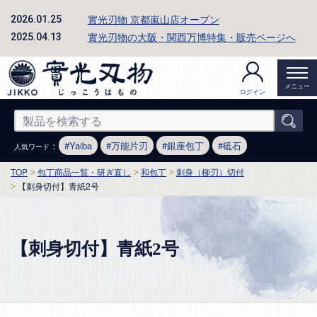
實光刃物 京都嵐山店オープン
2026.01.25
實光刃物の大阪・関西万博特集・販売ページへ
2025.04.13
メニュー
ログイン
：
Yaiba
万能片刃
銀座包丁
砥石
人気ワード
TOP
包丁商品一覧・研ぎ直し
和包丁
刺身（柳刃）切付
【刺身切付】青紙2号
【刺身切付】青紙2号