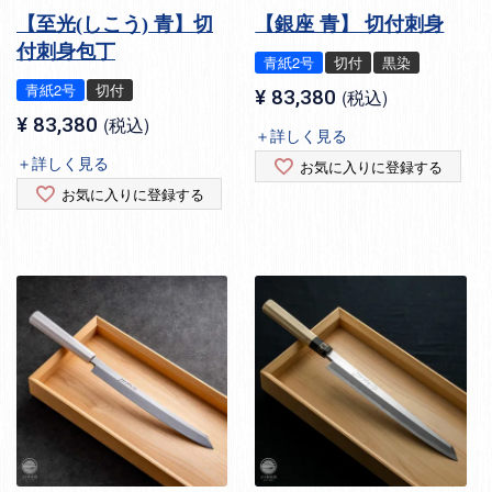
【至光(しこう) 青】切
【銀座 青】 切付刺身
付刺身包丁
青紙2号
切付
黒染
青紙2号
切付
¥
83,380
税込
¥
83,380
税込
＋詳しく見る
＋詳しく見る
お気に入りに登録する
お気に入りに登録する