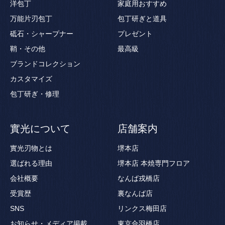
洋包丁
家庭用おすすめ
万能片刃包丁
包丁研ぎと道具
砥石・シャープナー
プレゼント
鞘・その他
最高級
ブランドコレクション
カスタマイズ
包丁研ぎ・修理
實光について
店舗案内
實光刃物とは
堺本店
選ばれる理由
堺本店 本焼専門フロア
会社概要
なんば戎橋店
受賞歴
裏なんば店
SNS
リンクス梅田店
お知らせ・メディア掲載
東京合羽橋店