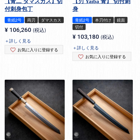
【青二 ダマスカス】切
【刃 Yaiba 青】 切付刺
付刺身包丁
身
青紙2号
両刃
ダマスカス
青紙2号
本刃付け
鏡面
切付
¥
106,260
税込
¥
103,180
税込
＋詳しく見る
＋詳しく見る
お気に入りに登録する
お気に入りに登録する