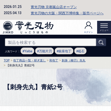
實光刃物 京都嵐山店オープン
2026.01.25
實光刃物の大阪・関西万博特集・販売ページへ
2025.04.13
メニュー
ログイン
：
Yaiba
万能片刃
銀座包丁
砥石
人気ワード
TOP
包丁商品一覧・研ぎ直し
和包丁
刺身（柳刃）先丸
【刺身先丸】青紙2号
【刺身先丸】青紙2号