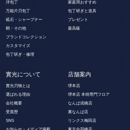
洋包丁
家庭用おすすめ
万能片刃包丁
包丁研ぎと道具
砥石・シャープナー
プレゼント
鞘・その他
最高級
ブランドコレクション
カスタマイズ
包丁研ぎ・修理
實光について
店舗案内
實光刃物とは
堺本店
選ばれる理由
堺本店 本焼専門フロア
会社概要
なんば戎橋店
受賞歴
裏なんば店
SNS
リンクス梅田店
お知らせ・メディア掲載
東京合羽橋店