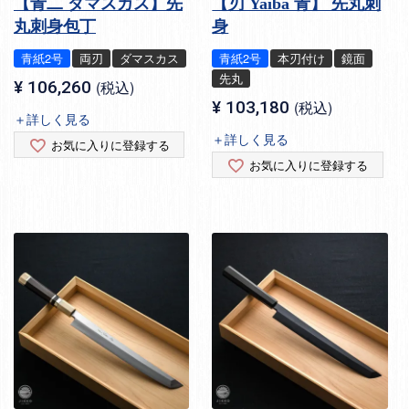
【青二 ダマスカス】先
【刃 Yaiba 青】 先丸刺
丸刺身包丁
身
青紙2号
両刃
ダマスカス
青紙2号
本刃付け
鏡面
先丸
¥
106,260
税込
¥
103,180
税込
＋詳しく見る
＋詳しく見る
お気に入りに登録する
お気に入りに登録する