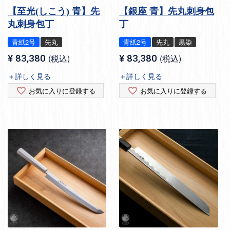
【至光(しこう) 青】先
【銀座 青】先丸刺身包
丸刺身包丁
丁
青紙2号
先丸
青紙2号
先丸
黒染
¥
83,380
税込
¥
83,380
税込
＋詳しく見る
＋詳しく見る
お気に入りに登録する
お気に入りに登録する