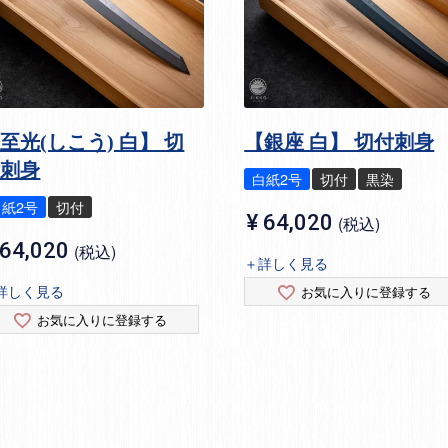
至光(しこう) 白】 切
【銀座 白】 切付刺身
付刺身
白紙2号
切付
黒染
白紙2号
切付
¥
64,020
税込
64,020
税込
＋詳しく見る
詳しく見る
お気に入りに登録する
お気に入りに登録する