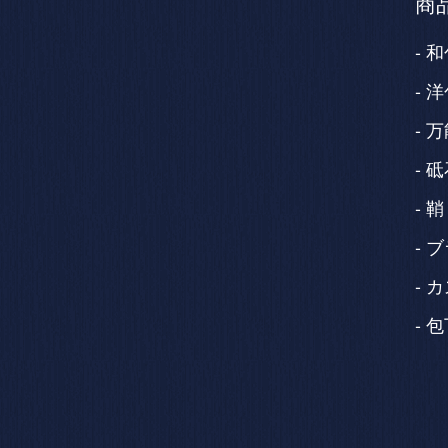
商
和
洋
万
砥
鞘
ブ
カ
包