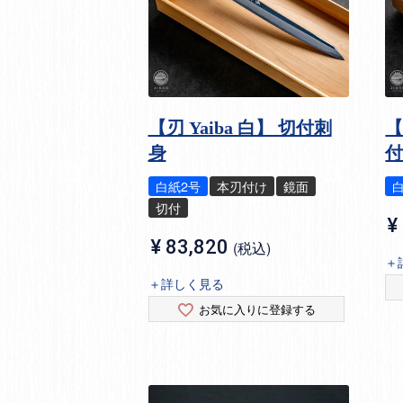
【刃 Yaiba 白】 切付刺
【
身
白紙2号
本刃付け
鏡面
切付
¥
¥
83,820
税込
＋
＋詳しく見る
お気に入りに登録する