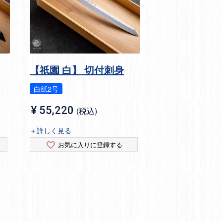
【祇園 白】 切付刺身
白紙2号
¥
55,220
税込
＋詳しく見る
お気に入りに登録する