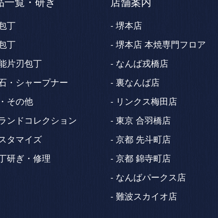
品一覧・研ぎ
店舗案内
包丁
堺本店
包丁
堺本店 本焼専門フロア
能片刃包丁
なんば戎橋店
石・シャープナー
裏なんば店
・その他
リンクス梅田店
ランドコレクション
東京 合羽橋店
スタマイズ
京都 先斗町店
丁研ぎ・修理
京都 錦寺町店
なんばパークス店
難波スカイオ店