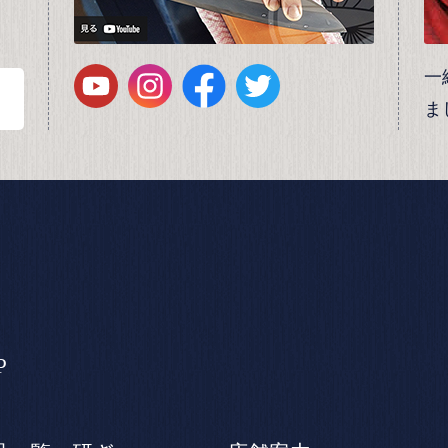
一
ま
P