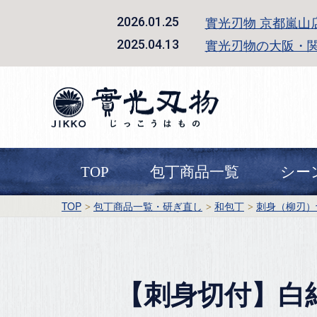
實光刃物 京都嵐山
2026.01.25
實光刃物の大阪・
2025.04.13
TOP
包丁商品一覧
シー
TOP
包丁商品一覧・研ぎ直し
和包丁
刺身（柳刃）
【刺身切付】白