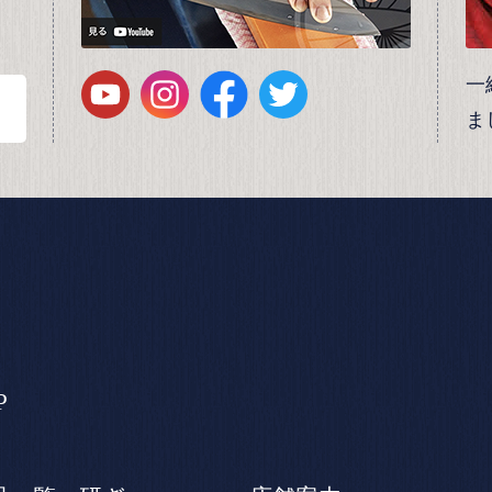
一
ま
P