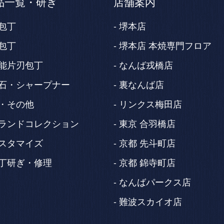
品一覧・研ぎ
店舗案内
包丁
堺本店
包丁
堺本店 本焼専門フロア
能片刃包丁
なんば戎橋店
石・シャープナー
裏なんば店
・その他
リンクス梅田店
ランドコレクション
東京 合羽橋店
スタマイズ
京都 先斗町店
丁研ぎ・修理
京都 錦寺町店
なんばパークス店
難波スカイオ店