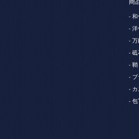
商
和
洋
万
砥
鞘
ブ
カ
包