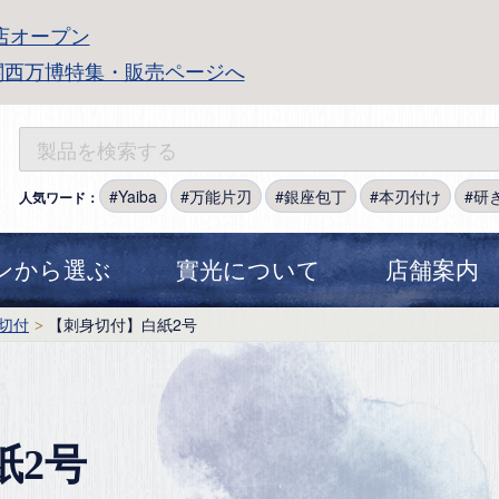
店オープン
関西万博特集・販売ページへ
Yaiba
万能片刃
銀座包丁
本刃付け
研
人気ワード：
ンから選ぶ
實光について
店舗案内
切付
【刺身切付】白紙2号
紙2号