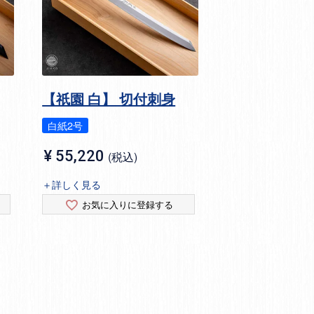
【祇園 白】 切付刺身
白紙2号
¥
55,220
税込
＋詳しく見る
お気に入りに登録する