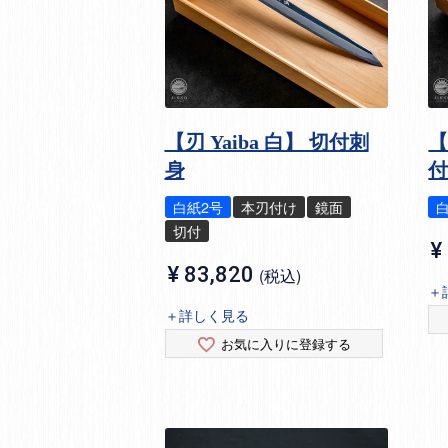
【刃 Yaiba 白】 切付刺
【
身
白紙2号
本刃付け
鏡面
切付
¥
¥
83,820
税込
＋
＋詳しく見る
お気に入りに登録する