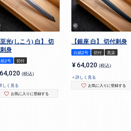
至光(しこう) 白】 切
【銀座 白】 切付刺身
付刺身
白紙2号
切付
黒染
白紙2号
切付
¥
64,020
税込
64,020
税込
＋詳しく見る
詳しく見る
お気に入りに登録する
お気に入りに登録する