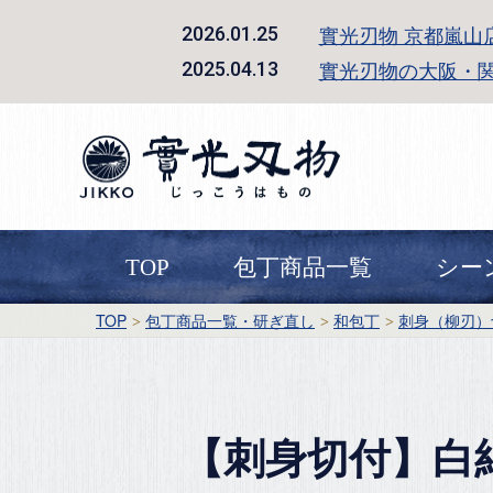
實光刃物 京都嵐山
2026.01.25
實光刃物の大阪・
2025.04.13
TOP
包丁商品一覧
シー
TOP
包丁商品一覧・研ぎ直し
和包丁
刺身（柳刃）
【刺身切付】白