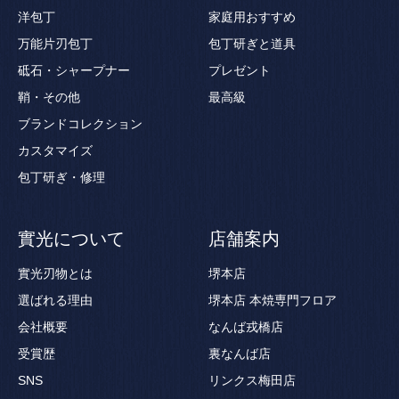
洋包丁
家庭用おすすめ
万能片刃包丁
包丁研ぎと道具
砥石・シャープナー
プレゼント
鞘・その他
最高級
ブランドコレクション
カスタマイズ
包丁研ぎ・修理
實光について
店舗案内
實光刃物とは
堺本店
選ばれる理由
堺本店 本焼専門フロア
会社概要
なんば戎橋店
受賞歴
裏なんば店
SNS
リンクス梅田店