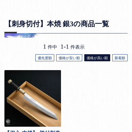
【刺身切付】本焼 銀3の商品一覧
1
1
-
1
件中
件表示
優先度順
価格が安い順
価格が高い順
新着順