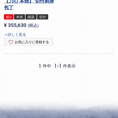
【刀心 本焼】 切付刺身
包丁
銀3
本焼
鏡面
切付
¥
355,630
税込
＋詳しく見る
お気に入りに登録する
1
1
-
1
件中
件表示