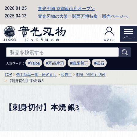
實光刃物 京都嵐山店オープン
2026.01.25
實光刃物の大阪・関西万博特集・販売ページへ
2025.04.13
メニュー
ログイン
：
Yaiba
万能片刃
銀座包丁
砥石
人気ワード
TOP
包丁商品一覧・研ぎ直し
和包丁
刺身（柳刃）切付
【刺身切付】本焼 銀3
【刺身切付】本焼 銀3