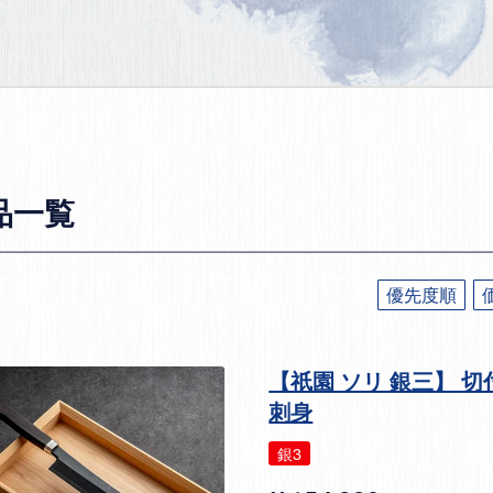
品一覧
優先度順
【祇園 ソリ 銀三】 切
刺身
銀3