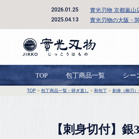
實光刃物 京都嵐山
2026.01.25
實光刃物の大阪・
2025.04.13
TOP
包丁商品一覧
シー
TOP
包丁商品一覧・研ぎ直し
和包丁
刺身（柳刃）
【刺身切付】銀