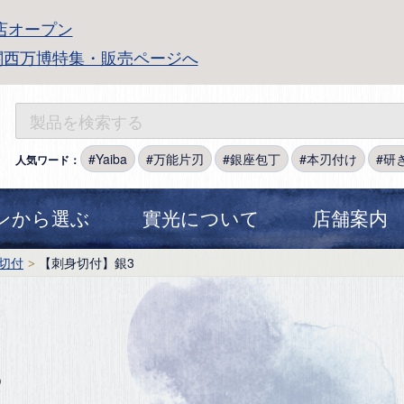
店オープン
関西万博特集・販売ページへ
Yaiba
万能片刃
銀座包丁
本刃付け
研
人気ワード：
ンから選ぶ
實光について
店舗案内
切付
【刺身切付】銀3
3