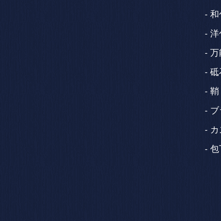
和
洋
万
砥
鞘
ブ
カ
包