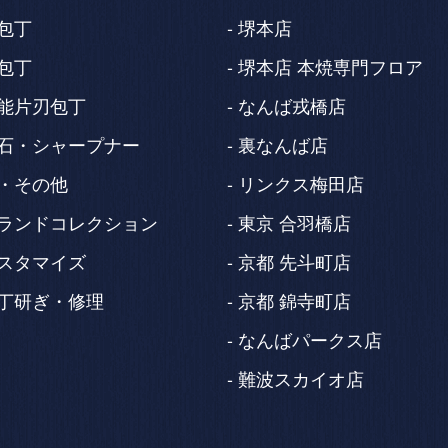
包丁
堺本店
包丁
堺本店 本焼専門フロア
能片刃包丁
なんば戎橋店
石・シャープナー
裏なんば店
・その他
リンクス梅田店
ランドコレクション
東京 合羽橋店
スタマイズ
京都 先斗町店
丁研ぎ・修理
京都 錦寺町店
なんばパークス店
難波スカイオ店