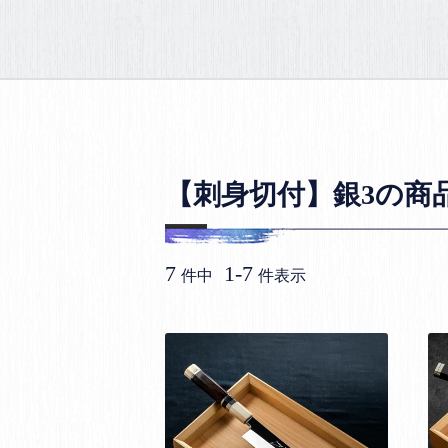
【刺身切付】銀3の商
7
1
-
7
件中
件表示