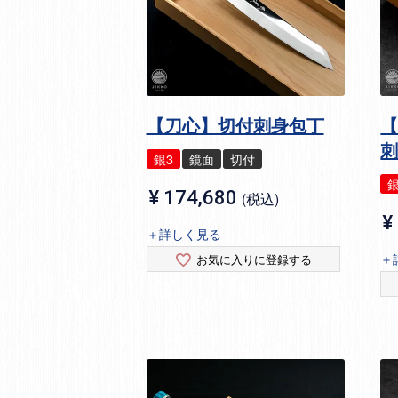
【刀心】切付刺身包丁
【
銀3
鏡面
切付
銀
¥
174,680
税込
¥
＋詳しく見る
＋
お気に入りに登録する