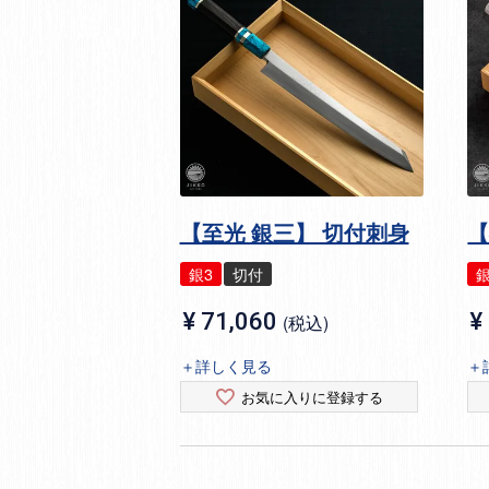
【至光 銀三】 切付刺身
【
銀3
切付
銀
¥
71,060
¥
税込
＋詳しく見る
＋
お気に入りに登録する