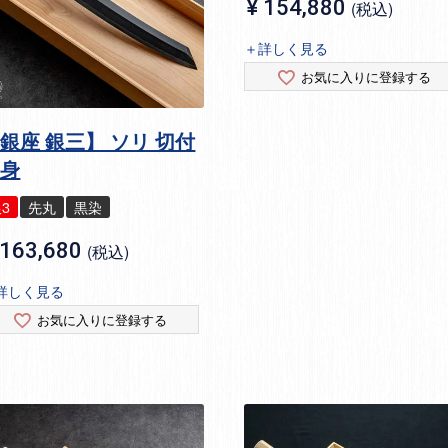
¥
154,880
税込
＋詳しく見る
お気に入りに登録する
銀座 銀三】 ソリ 切付
刺身
3
先丸
黒染
163,680
税込
詳しく見る
お気に入りに登録する