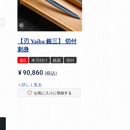
【刃 Yaiba 銀三】 切付
刺身
銀3
本刃付け
鏡面
切付
¥
90,860
税込
＋詳しく見る
お気に入りに登録する