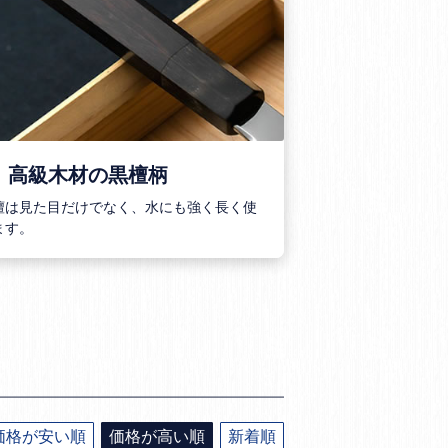
．高級木材の黒檀柄
檀は見た目だけでなく、水にも強く長く使
ます。
価格が安い順
価格が高い順
新着順