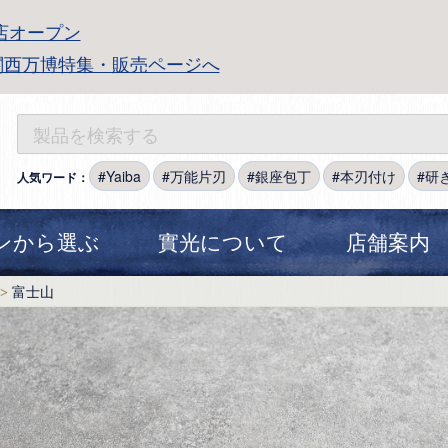
店オープン
関西万博特集・販売ページへ
Yaiba
万能片刃
銀座包丁
本刃付け
研
人気ワード：
ンから選ぶ
實光について
店舗案内
富士山