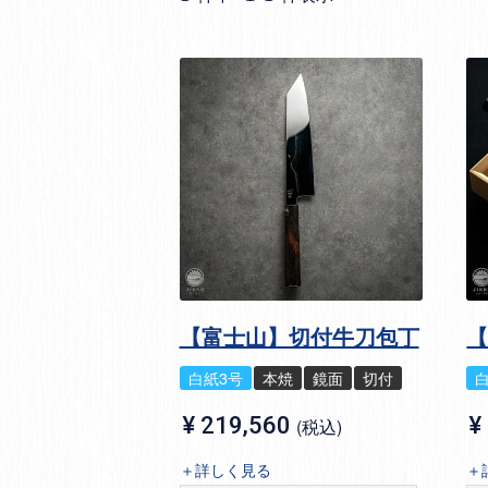
【富士山】切付牛刀包丁
白紙3号
本焼
鏡面
切付
¥
219,560
¥
税込
＋詳しく見る
＋