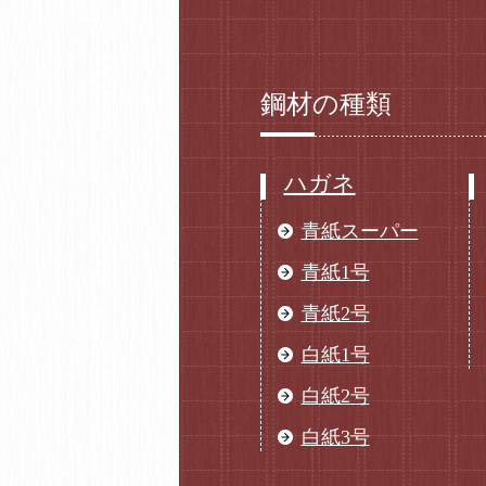
鋼材の種類
ハガネ
青紙スーパー
青紙1号
青紙2号
白紙1号
白紙2号
白紙3号