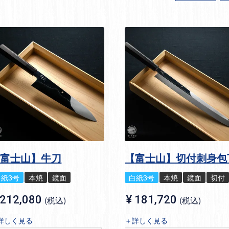
【富士山】牛刀
【富士山】切付刺身包
白紙3号
本焼
鏡面
白紙3号
本焼
鏡面
切付
212,080
¥
181,720
税込
税込
詳しく見る
＋詳しく見る