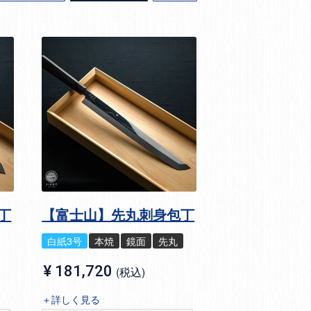
丁
【富士山】先丸刺身包丁
白紙3号
本焼
鏡面
先丸
¥
181,720
税込
＋詳しく見る