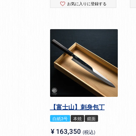
お気に入りに登録する
【富士山】刺身包丁
白紙3号
本焼
鏡面
¥
163,350
税込