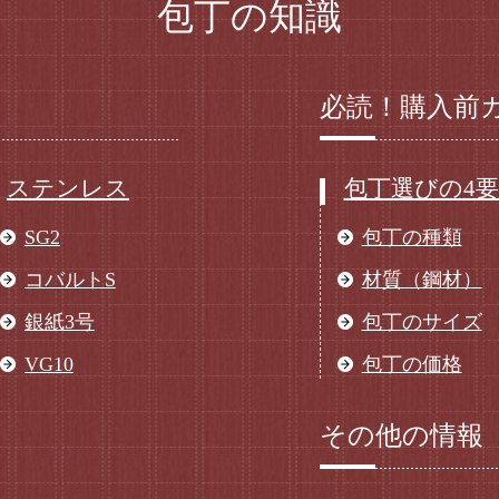
包丁の知識
必読！購入前
ステンレス
包丁選びの4
SG2
包丁の種類
コバルトS
材質（鋼材）
銀紙3号
包丁のサイズ
VG10
包丁の価格
その他の情報