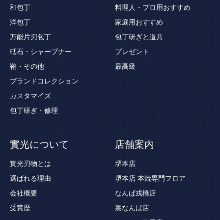
和包丁
料理人・プロ用おすすめ
洋包丁
家庭用おすすめ
万能片刃包丁
包丁研ぎと道具
砥石・シャープナー
プレゼント
鞘・その他
最高級
ブランドコレクション
カスタマイズ
包丁研ぎ・修理
實光について
店舗案内
實光刃物とは
堺本店
選ばれる理由
堺本店 本焼専門フロア
会社概要
なんば戎橋店
受賞歴
裏なんば店