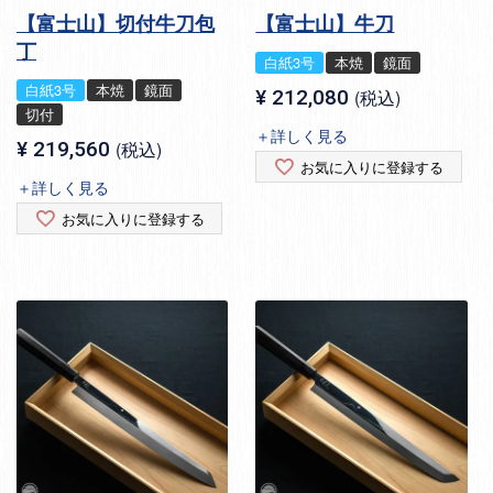
【富士山】切付牛刀包
【富士山】牛刀
丁
白紙3号
本焼
鏡面
白紙3号
本焼
鏡面
¥
212,080
税込
切付
＋詳しく見る
¥
219,560
税込
お気に入りに登録する
＋詳しく見る
お気に入りに登録する