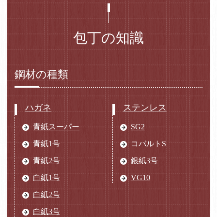
包丁の知識
鋼材の種類
ハガネ
ステンレス
青紙スーパー
SG2
青紙1号
コバルトS
青紙2号
銀紙3号
白紙1号
VG10
白紙2号
白紙3号