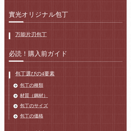
實光オリジナル包丁
万能片刃包丁
必読！購入前ガイド
包丁選びの4要素
包丁の種類
材質（鋼材）
包丁のサイズ
包丁の価格