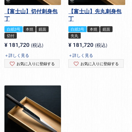
【富士山】切付刺身包
【富士山】先丸刺身包
丁
丁
白紙3号
本焼
鏡面
白紙3号
本焼
鏡面
切付
先丸
¥
181,720
税込
¥
181,720
税込
＋詳しく見る
＋詳しく見る
お気に入りに登録する
お気に入りに登録する