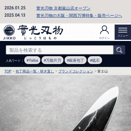
實光刃物 京都嵐山店オープン
2026.01.25
實光刃物の大阪・関西万博特集・販売ページへ
2025.04.13
メニュー
ログイン
：
Yaiba
万能片刃
銀座包丁
砥石
人気ワード
TOP
包丁商品一覧・研ぎ直し
ブランドコレクション
富士山