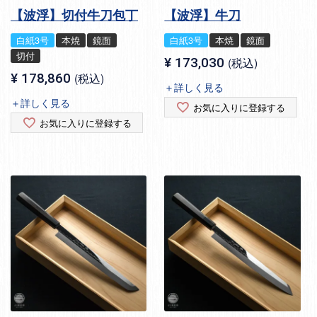
【波浮】切付牛刀包丁
【波浮】牛刀
白紙3号
本焼
鏡面
白紙3号
本焼
鏡面
切付
¥
173,030
税込
¥
178,860
税込
＋詳しく見る
＋詳しく見る
お気に入りに登録する
お気に入りに登録する