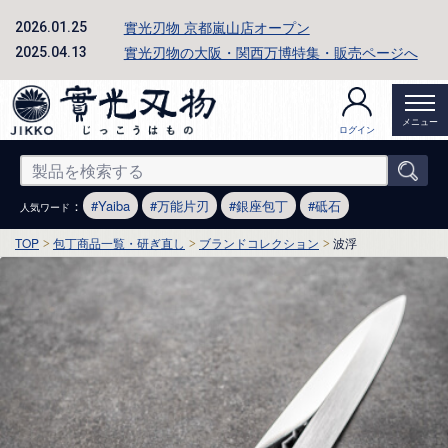
實光刃物 京都嵐山店オープン
2026.01.25
實光刃物の大阪・関西万博特集・販売ページへ
2025.04.13
メニュー
ログイン
：
Yaiba
万能片刃
銀座包丁
砥石
人気ワード
TOP
包丁商品一覧・研ぎ直し
ブランドコレクション
波浮