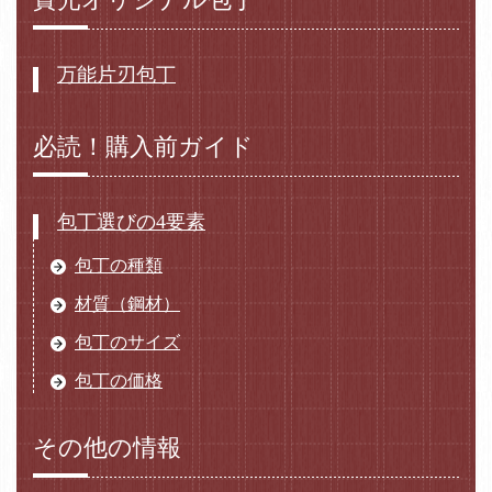
万能片刃包丁
必読！購入前ガイド
包丁選びの4要素
包丁の種類
材質（鋼材）
包丁のサイズ
包丁の価格
その他の情報