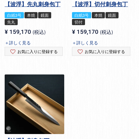
【波浮】先丸刺身包丁
【波浮】切付刺身包丁
白紙3号
本焼
鏡面
白紙3号
本焼
鏡面
先丸
切付
¥
159,170
税込
¥
159,170
税込
＋詳しく見る
＋詳しく見る
お気に入りに登録する
お気に入りに登録する