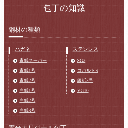
包丁の知識
鋼材の種類
ハガネ
ステンレス
青紙スーパー
SG2
青紙1号
コバルトS
青紙2号
銀紙3号
白紙1号
VG10
白紙2号
白紙3号
實光オリジナル包丁