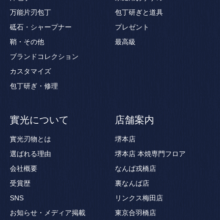
万能片刃包丁
包丁研ぎと道具
砥石・シャープナー
プレゼント
鞘・その他
最高級
ブランドコレクション
カスタマイズ
包丁研ぎ・修理
實光について
店舗案内
實光刃物とは
堺本店
選ばれる理由
堺本店 本焼専門フロア
会社概要
なんば戎橋店
受賞歴
裏なんば店
SNS
リンクス梅田店
お知らせ・メディア掲載
東京合羽橋店