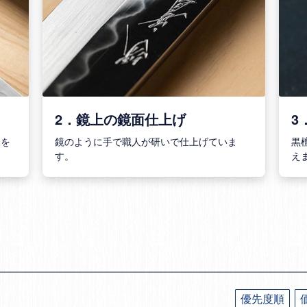
2．鏡上の鏡面仕上げ
3
様を
鏡のように手で職人が研いで仕上げていま
黒
す。
え
優先度順