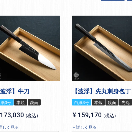
【波浮】牛刀
【波浮】先丸刺身包丁
白紙3号
本焼
鏡面
白紙3号
本焼
鏡面
先丸
173,030
¥
159,170
税込
税込
詳しく見る
＋詳しく見る