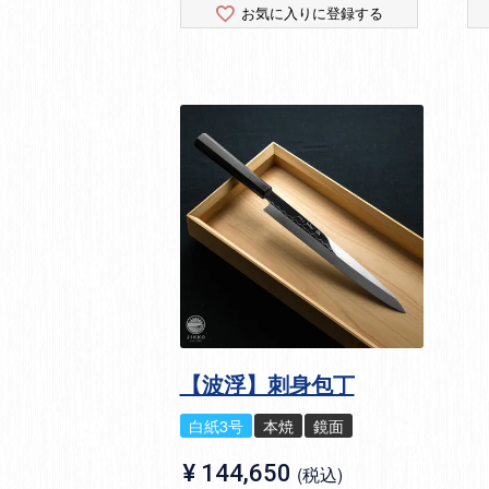
お気に入りに登録する
【波浮】刺身包丁
白紙3号
本焼
鏡面
¥
144,650
税込