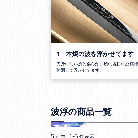
1．本焼の波を浮かせてます
刀身の硬い所と柔らかい所の境目の紋模
強調して浮かせてます。
波浮の商品一覧
5
1
-
5
件中
件表示