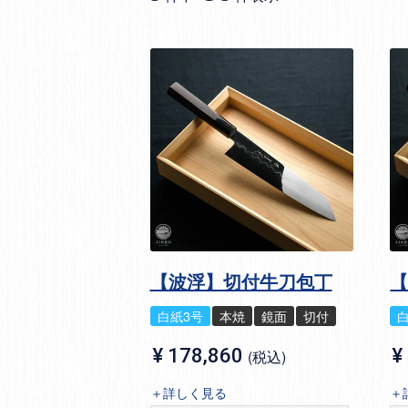
【波浮】切付牛刀包丁
白紙3号
本焼
鏡面
切付
¥
178,860
¥
税込
＋詳しく見る
＋