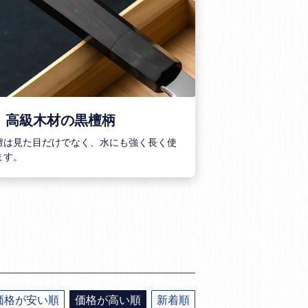
．高級木材の黒檀柄
檀は見た目だけでなく、水にも強く長く使
ます。
価格が安い順
価格が高い順
新着順