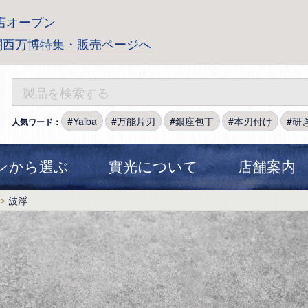
店オープン
関西万博特集・販売ページへ
Yaiba
万能片刃
銀座包丁
本刃付け
研
人気ワード：
ンから選ぶ
實光について
店舗案内
波浮