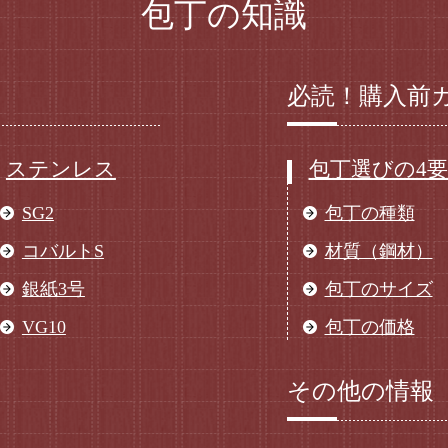
包丁の知識
必読！購入前
ステンレス
包丁選びの4
SG2
包丁の種類
コバルトS
材質（鋼材）
銀紙3号
包丁のサイズ
VG10
包丁の価格
その他の情報