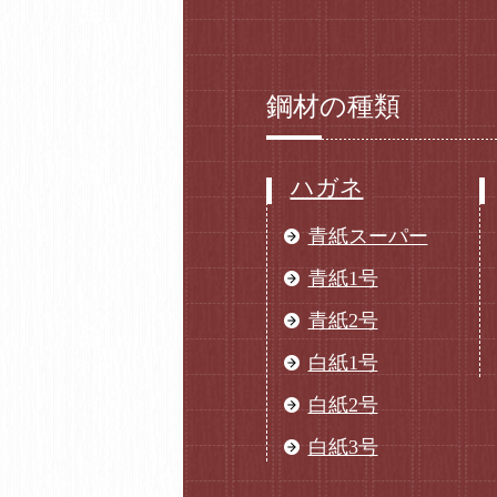
鋼材の種類
ハガネ
青紙スーパー
青紙1号
青紙2号
白紙1号
白紙2号
白紙3号