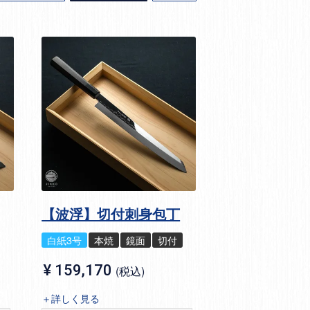
【波浮】切付刺身包丁
白紙3号
本焼
鏡面
切付
¥
159,170
税込
＋詳しく見る