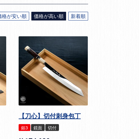
価格が安い順
価格が高い順
新着順
【刀心】切付刺身包丁
銀3
鏡面
切付