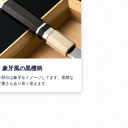
．象牙風の黒檀柄
い部分は象牙をイメージしてます。黒檀な
で重さもあり長く使えます。