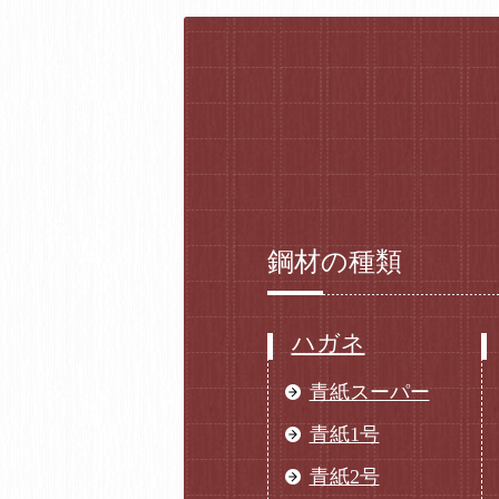
鋼材の種類
ハガネ
青紙スーパー
青紙1号
青紙2号