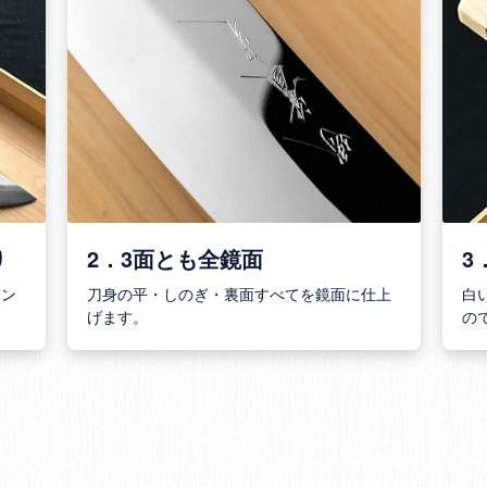
り
2．3面とも全鏡面
3
イン
刀身の平・しのぎ・裏面すべてを鏡面に仕上
白
げます。
の