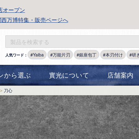
店オープン
関西万博特集・販売ページへ
Yaiba
万能片刃
銀座包丁
本刃付け
研
人気ワード：
ンから選ぶ
實光について
店舗案内
刀心