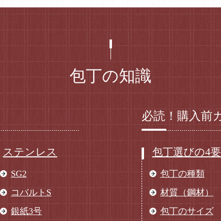
包丁の知識
必読！購入前
ステンレス
包丁選びの4
SG2
包丁の種類
コバルトS
材質（鋼材）
銀紙3号
包丁のサイズ