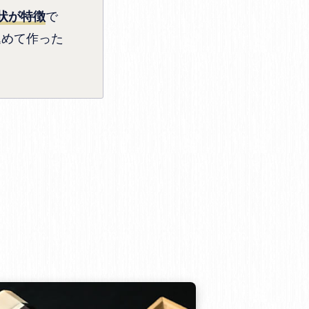
で
状が特徴
込めて作った