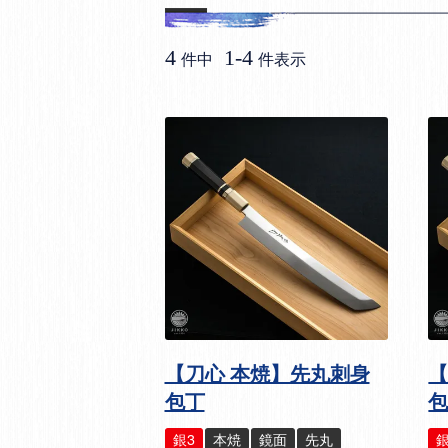
4
1
-
4
件中
件表示
【刀心 本焼】先丸刺身
【
包丁
銀3
本焼
鏡面
先丸
銀