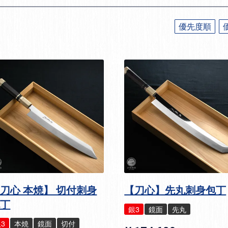
優先度順
刀心 本焼】 切付刺身
【刀心】先丸刺身包丁
包丁
銀3
鏡面
先丸
3
本焼
鏡面
切付