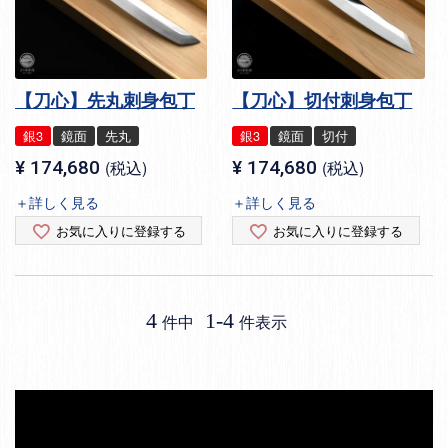
【刀心】先丸刺身包丁
【刀心】切付刺身包丁
銀3
鏡面
先丸
銀3
鏡面
切付
¥
174,680
税込
¥
174,680
税込
＋詳しく見る
＋詳しく見る
お気に入りに登録する
お気に入りに登録する
4
1
-
4
件中
件表示