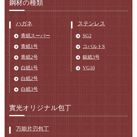
鋼材の種類
ハガネ
ステンレス
青紙スーパー
SG2
青紙1号
コバルトS
青紙2号
銀紙3号
白紙1号
VG10
白紙2号
白紙3号
實光オリジナル包丁
万能片刃包丁