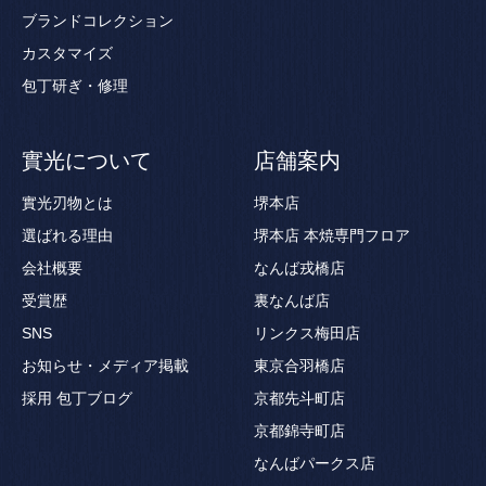
ブランドコレクション
カスタマイズ
包丁研ぎ・修理
實光について
店舗案内
實光刃物とは
堺本店
選ばれる理由
堺本店 本焼専門フロア
会社概要
なんば戎橋店
受賞歴
裏なんば店
SNS
リンクス梅田店
お知らせ・メディア掲載
東京合羽橋店
採用
包丁ブログ
京都先斗町店
京都錦寺町店
なんばパークス店