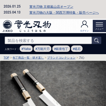
實光刃物 京都嵐山店オープン
2026.01.25
實光刃物の大阪・関西万博特集・販売ページへ
2025.04.13
メニュー
ログイン
：
Yaiba
万能片刃
銀座包丁
砥石
人気ワード
TOP
包丁商品一覧・研ぎ直し
ブランドコレクション
刀心