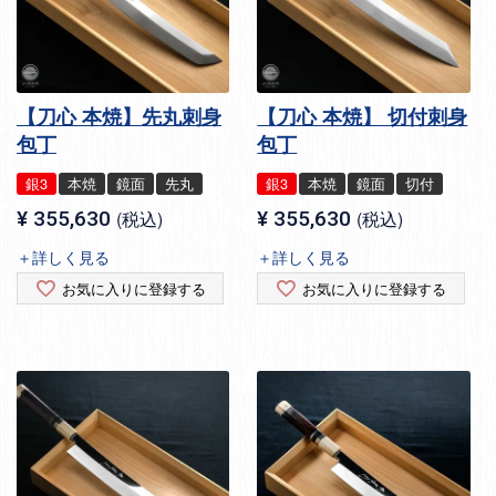
【刀心 本焼】先丸刺身
【刀心 本焼】 切付刺身
包丁
包丁
銀3
本焼
鏡面
先丸
銀3
本焼
鏡面
切付
¥
355,630
税込
¥
355,630
税込
＋詳しく見る
＋詳しく見る
お気に入りに登録する
お気に入りに登録する