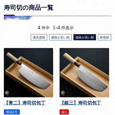
寿司切の商品一覧
4
1
-
4
件中
件表示
優先度順
価格が安い順
価格が高い順
新着順
【青二】寿司切包丁
【銀三】寿司切包丁
青紙2号
銀3