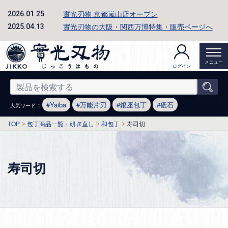
實光刃物 京都嵐山店オープン
2026.01.25
實光刃物の大阪・関西万博特集・販売ページへ
2025.04.13
メニュー
ログイン
：
Yaiba
万能片刃
銀座包丁
砥石
人気ワード
TOP
包丁商品一覧・研ぎ直し
和包丁
寿司切
寿司切