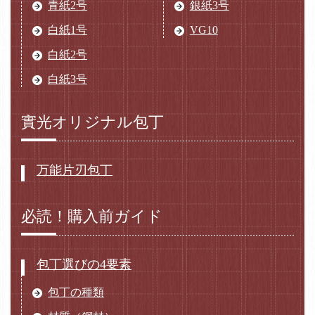
青紙2号
銀紙3号
白紙1号
VG10
白紙2号
白紙3号
實光オリジナル包丁
万能片刃包丁
必読！購入前ガイド
包丁選びの4要素
包丁の種類