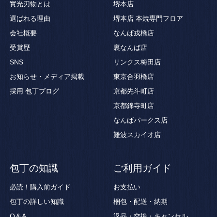
實光刃物とは
堺本店
選ばれる理由
堺本店 本焼専門フロア
会社概要
なんば戎橋店
受賞歴
裏なんば店
SNS
リンクス梅田店
お知らせ・メディア掲載
東京合羽橋店
採用
包丁ブログ
京都先斗町店
京都錦寺町店
なんばパークス店
難波スカイオ店
包丁の知識
ご利用ガイド
必読！購入前ガイド
お支払い
包丁の詳しい知識
梱包・配送・納期
Q＆A
返品・交換・キャンセル