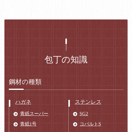
包丁の知識
鋼材の種類
ハガネ
ステンレス
青紙スーパー
SG2
青紙1号
コバルトS