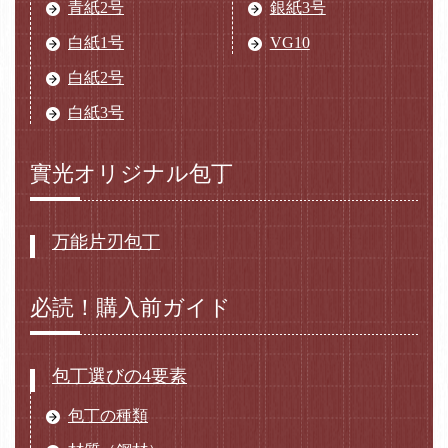
青紙2号
銀紙3号
白紙1号
VG10
白紙2号
白紙3号
實光オリジナル包丁
万能片刃包丁
必読！購入前ガイド
包丁選びの4要素
包丁の種類