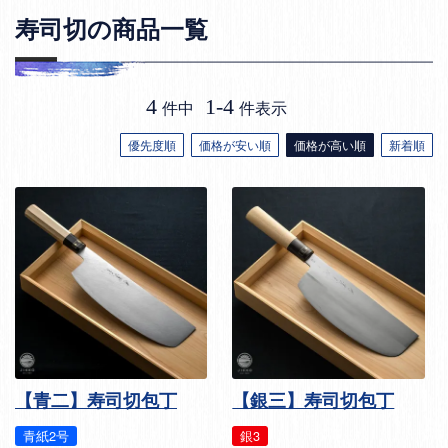
寿司切の商品一覧
4
1
-
4
件中
件表示
優先度順
価格が安い順
価格が高い順
新着順
【青二】寿司切包丁
【銀三】寿司切包丁
青紙2号
銀3