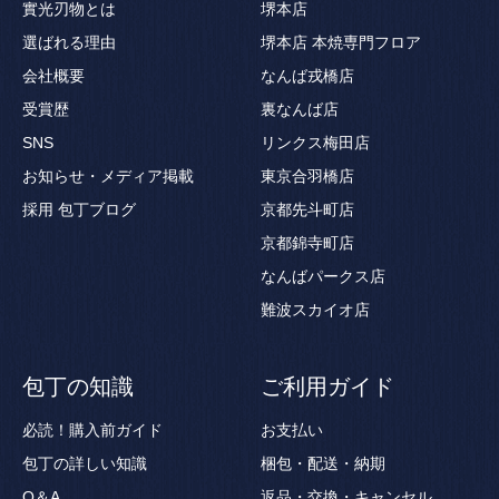
實光刃物とは
堺本店
選ばれる理由
堺本店 本焼専門フロア
会社概要
なんば戎橋店
受賞歴
裏なんば店
SNS
リンクス梅田店
お知らせ・メディア掲載
東京合羽橋店
採用
包丁ブログ
京都先斗町店
京都錦寺町店
なんばパークス店
難波スカイオ店
包丁の知識
ご利用ガイド
必読！購入前ガイド
お支払い
包丁の詳しい知識
梱包・配送・納期
Q＆A
返品・交換・キャンセル