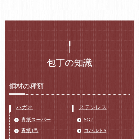
包丁の知識
鋼材の種類
ハガネ
ステンレス
青紙スーパー
SG2
青紙1号
コバルトS