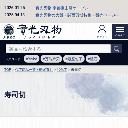
實光刃物 京都嵐山店オープン
2026.01.25
實光刃物の大阪・関西万博特集・販売ページへ
2025.04.13
メニュー
ログイン
：
Yaiba
万能片刃
銀座包丁
砥石
人気ワード
TOP
包丁商品一覧・研ぎ直し
和包丁
寿司切
寿司切