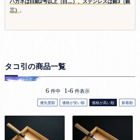
ハガネは白紙2号以上（白二）、ステンレスは銀3（銀
三）
。
タコ引の商品一覧
6
1
-
6
件中
件表示
優先度順
価格が安い順
価格が高い順
新着順