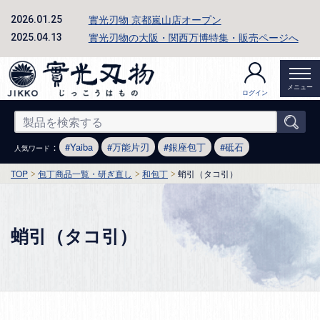
實光刃物 京都嵐山店オープン
2026.01.25
實光刃物の大阪・関西万博特集・販売ページへ
2025.04.13
メニュー
ログイン
：
Yaiba
万能片刃
銀座包丁
砥石
人気ワード
TOP
包丁商品一覧・研ぎ直し
和包丁
蛸引（タコ引）
蛸引（タコ引）