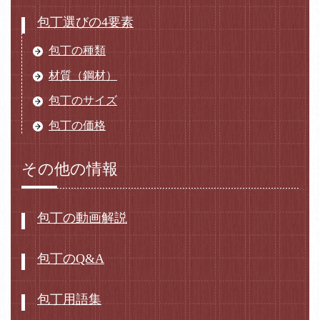
包丁選びの4要素
包丁の種類
材質（鋼材）
包丁のサイズ
包丁の価格
その他の情報
包丁の動画解説
包丁のQ&A
包丁用語集