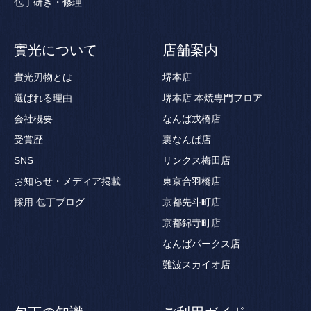
包丁研ぎ・修理
實光について
店舗案内
實光刃物とは
堺本店
選ばれる理由
堺本店 本焼専門フロア
会社概要
なんば戎橋店
受賞歴
裏なんば店
SNS
リンクス梅田店
お知らせ・メディア掲載
東京合羽橋店
採用
包丁ブログ
京都先斗町店
京都錦寺町店
なんばパークス店
難波スカイオ店