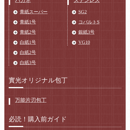
ハガネ
ステンレス
青紙スーパー
SG2
青紙1号
コバルトS
青紙2号
銀紙3号
白紙1号
VG10
白紙2号
白紙3号
實光オリジナル包丁
万能片刃包丁
必読！購入前ガイド