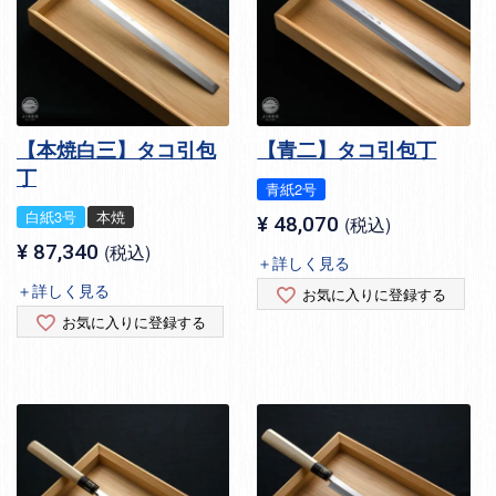
【本焼白三】タコ引包
【青二】タコ引包丁
丁
青紙2号
白紙3号
本焼
¥
48,070
税込
¥
87,340
税込
＋詳しく見る
＋詳しく見る
お気に入りに登録する
お気に入りに登録する