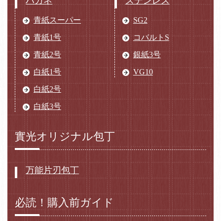
ハガネ
ステンレス
青紙スーパー
SG2
青紙1号
コバルトS
青紙2号
銀紙3号
白紙1号
VG10
白紙2号
白紙3号
實光オリジナル包丁
万能片刃包丁
必読！購入前ガイド