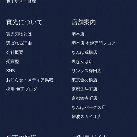
包丁研ぎ・修理
實光について
店舗案内
實光刃物とは
堺本店
選ばれる理由
堺本店 本焼専門フロア
会社概要
なんば戎橋店
受賞歴
裏なんば店
SNS
リンクス梅田店
お知らせ・メディア掲載
東京合羽橋店
採用
包丁ブログ
京都先斗町店
京都錦寺町店
なんばパークス店
難波スカイオ店