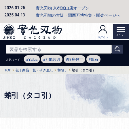
實光刃物 京都嵐山店オープン
2026.01.25
實光刃物の大阪・関西万博特集・販売ページへ
2025.04.13
メニュー
ログイン
：
Yaiba
万能片刃
銀座包丁
砥石
人気ワード
TOP
包丁商品一覧・研ぎ直し
和包丁
蛸引（タコ引）
蛸引（タコ引）