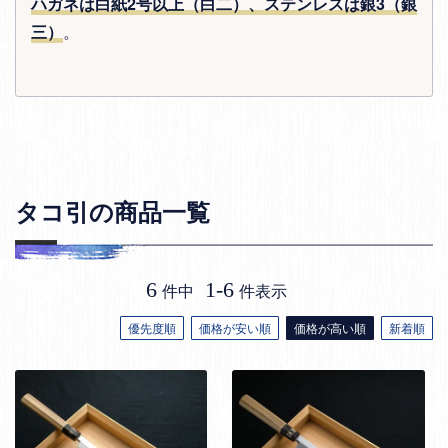
ハガネは白紙2号以上（白二）、ステンレスは銀3（銀
三）
。
タコ引の商品一覧
6
1
-
6
件中
件表示
優先度順
価格が安い順
価格が高い順
新着順