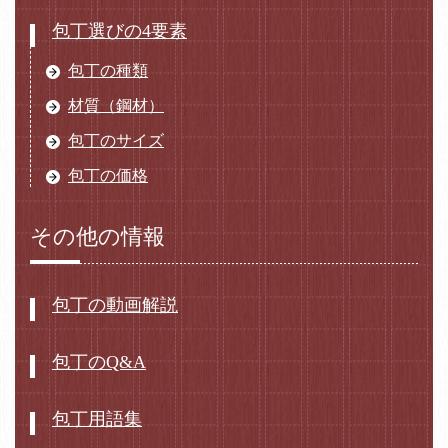
包丁選びの4要素
包丁の種類
材質（鋼材）
包丁のサイズ
包丁の価格
その他の情報
包丁の動画解説
包丁のQ&A
包丁用語集