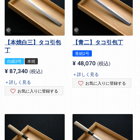
【本焼白三】タコ引包
【青二】タコ引包丁
丁
青紙2号
白紙3号
本焼
¥
48,070
税込
¥
87,340
税込
＋詳しく見る
＋詳しく見る
お気に入りに登録する
お気に入りに登録する