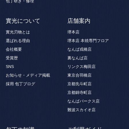
包丁研ぎ・修理
實光について
店舗案内
實光刃物とは
堺本店
選ばれる理由
堺本店 本焼専門フロア
会社概要
なんば戎橋店
受賞歴
裏なんば店
SNS
リンクス梅田店
お知らせ・メディア掲載
東京合羽橋店
採用
包丁ブログ
京都先斗町店
京都錦寺町店
なんばパークス店
難波スカイオ店