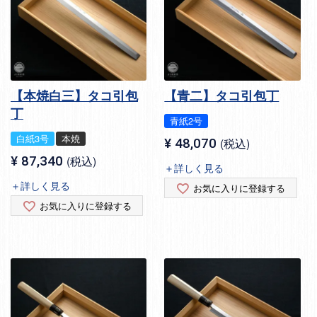
【本焼白三】タコ引包
【青二】タコ引包丁
丁
青紙2号
白紙3号
本焼
¥
48,070
税込
¥
87,340
税込
＋詳しく見る
＋詳しく見る
お気に入りに登録する
お気に入りに登録する