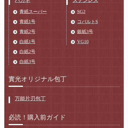
ハガネ
ステンレス
青紙スーパー
SG2
青紙1号
コバルトS
青紙2号
銀紙3号
白紙1号
VG10
白紙2号
白紙3号
實光オリジナル包丁
万能片刃包丁
必読！購入前ガイド