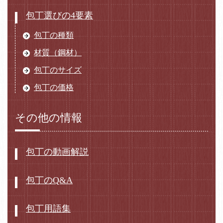
包丁選びの4要素
包丁の種類
材質（鋼材）
包丁のサイズ
包丁の価格
その他の情報
包丁の動画解説
包丁のQ&A
包丁用語集