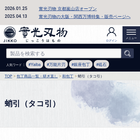
實光刃物 京都嵐山店オープン
2026.01.25
實光刃物の大阪・関西万博特集・販売ページへ
2025.04.13
メニュー
ログイン
：
Yaiba
万能片刃
銀座包丁
砥石
人気ワード
TOP
包丁商品一覧・研ぎ直し
和包丁
蛸引（タコ引）
蛸引（タコ引）