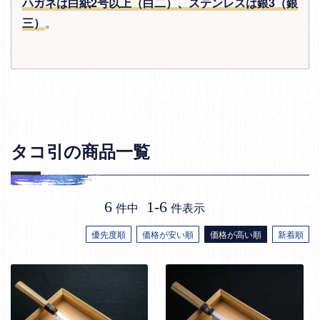
ハガネは白紙2号以上（白二）、ステンレスは銀3（銀
三）
。
タコ引の商品一覧
6
1
-
6
件中
件表示
優先度順
価格が安い順
価格が高い順
新着順