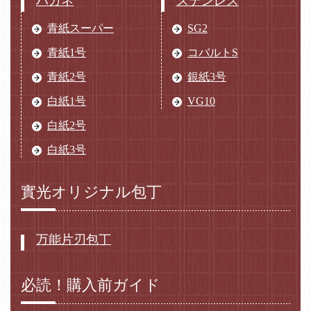
ハガネ
ステンレス
青紙スーパー
SG2
青紙1号
コバルトS
青紙2号
銀紙3号
白紙1号
VG10
白紙2号
白紙3号
實光オリジナル包丁
万能片刃包丁
必読！購入前ガイド