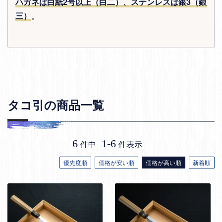
ハガネは白紙2号以上（白二）、ステンレスは銀3（銀
三）
。
タコ引の商品一覧
6
1
-
6
件中
件表示
優先度順
価格が安い順
価格が高い順
新着順