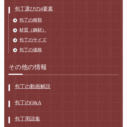
包丁選びの4要素
包丁の種類
材質（鋼材）
包丁のサイズ
包丁の価格
その他の情報
包丁の動画解説
包丁のQ&A
包丁用語集