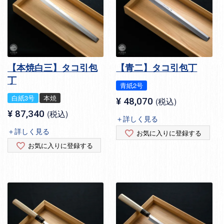
【本焼白三】タコ引包
【青二】タコ引包丁
丁
青紙2号
白紙3号
本焼
¥
48,070
税込
¥
87,340
税込
＋詳しく見る
＋詳しく見る
お気に入りに登録する
お気に入りに登録する