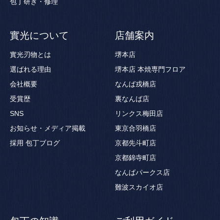
包丁研ぎ・修理
實光について
店舗案内
實光刃物とは
堺本店
選ばれる理由
堺本店 本焼専門フロア
会社概要
なんば戎橋店
受賞歴
裏なんば店
SNS
リンクス梅田店
お知らせ・メディア掲載
東京合羽橋店
採用
包丁ブログ
京都先斗町店
京都錦寺町店
なんばパークス店
難波スカイオ店