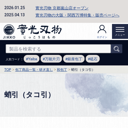
實光刃物 京都嵐山店オープン
2026.01.25
實光刃物の大阪・関西万博特集・販売ページへ
2025.04.13
メニュー
ログイン
：
Yaiba
万能片刃
銀座包丁
砥石
人気ワード
TOP
包丁商品一覧・研ぎ直し
和包丁
蛸引（タコ引）
蛸引（タコ引）