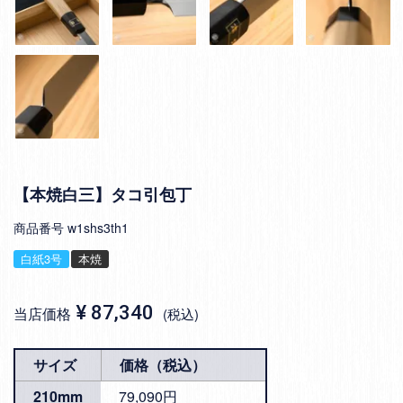
【本焼白三】タコ引包丁
商品番号
w1shs3th1
白紙3号
本焼
¥
87,340
当店価格
税込
サイズ
価格（税込）
210mm
79,090円