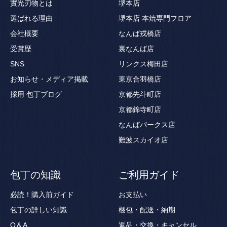
實光刃物とは
堺本店
選ばれる理由
堺本店 本焼専門フロア
会社概要
なんば戎橋店
受賞歴
裏なんば店
SNS
リンクス梅田店
お知らせ・メディア掲載
東京合羽橋店
採用
包丁ブログ
京都先斗町店
京都錦寺町店
なんばパークス店
難波スカイオ店
包丁の知識
ご利用ガイド
必読！購入前ガイド
お支払い
包丁の詳しい知識
梱包・配送・納期
Q＆A
返品・交換・キャンセル