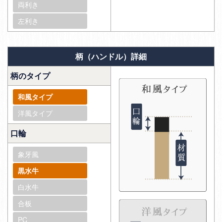
両利き
左利き
柄（ハンドル）詳細
柄のタイプ
和風タイプ
洋風タイプ
口輪
象牙風
黒水牛
白水牛
合板
PC