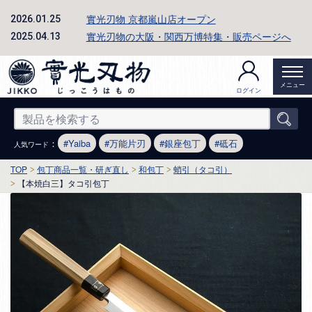
實光刃物 京都嵐山店オープン
2026.01.25
實光刃物の大阪・関西万博特集・販売ページへ
2025.04.13
メニュー
ログイン
：
Yaiba
万能片刃
銀座包丁
砥石
人気ワード
TOP
包丁商品一覧・研ぎ直し
和包丁
蛸引（タコ引）
【本焼白三】タコ引包丁