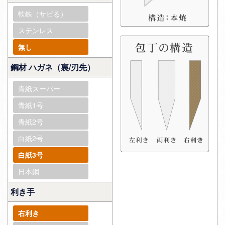
軟鉄（サビる）
ステンレス
無し
鋼材 ハガネ（裏/刃先）
青紙スーパー
青紙1号
青紙2号
白紙2号
白紙3号
日本鋼
利き手
右利き