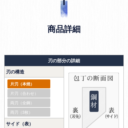
商品詳細
刃の部分の詳細
刃の構造
片刃（本焼）
片刃（合わせ）
両刃（全鋼）
両刃（3枚）
サイド（表）