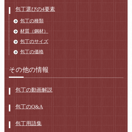
包丁選びの4要素
包丁の種類
材質（鋼材）
包丁のサイズ
包丁の価格
その他の情報
包丁の動画解説
包丁のQ&A
包丁用語集