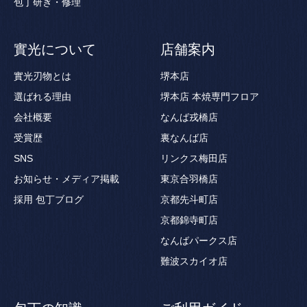
包丁研ぎ・修理
實光について
店舗案内
實光刃物とは
堺本店
選ばれる理由
堺本店 本焼専門フロア
会社概要
なんば戎橋店
受賞歴
裏なんば店
SNS
リンクス梅田店
お知らせ・メディア掲載
東京合羽橋店
採用
包丁ブログ
京都先斗町店
京都錦寺町店
なんばパークス店
難波スカイオ店