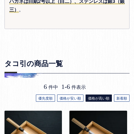
ハガネは白紙2号以上（白二）、ステンレスは銀3（銀
三）
。
タコ引の商品一覧
6
1
-
6
件中
件表示
優先度順
価格が安い順
価格が高い順
新着順