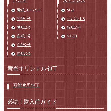
ハガネ
ステンレス
青紙スーパー
SG2
青紙1号
コバルトS
青紙2号
銀紙3号
白紙1号
VG10
白紙2号
白紙3号
實光オリジナル包丁
万能片刃包丁
必読！購入前ガイド