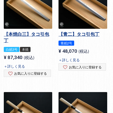
【本焼白三】タコ引包
【青二】タコ引包丁
丁
青紙2号
白紙3号
本焼
¥
48,070
税込
¥
87,340
税込
＋詳しく見る
＋詳しく見る
お気に入りに登録する
お気に入りに登録する