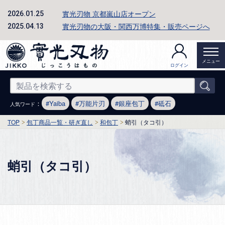
實光刃物 京都嵐山店オープン
2026.01.25
實光刃物の大阪・関西万博特集・販売ページへ
2025.04.13
メニュー
ログイン
：
Yaiba
万能片刃
銀座包丁
砥石
人気ワード
TOP
包丁商品一覧・研ぎ直し
和包丁
蛸引（タコ引）
蛸引（タコ引）