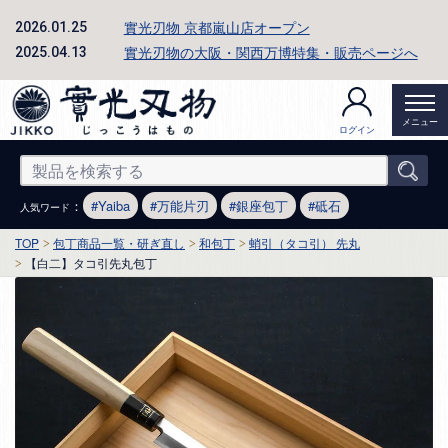
實光刃物 京都嵐山店オープン
2026.01.25
實光刃物の大阪・関西万博特集・販売ページへ
2025.04.13
メニュー
ログイン
：
Yaiba
万能片刃
銀座包丁
砥石
人気ワード
TOP
包丁商品一覧・研ぎ直し
和包丁
蛸引（タコ引） 先丸
【白二】タコ引先丸包丁