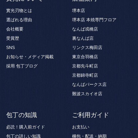
實光刃物とは
堺本店
選ばれる理由
堺本店 本焼専門フロア
会社概要
なんば戎橋店
受賞歴
裏なんば店
SNS
リンクス梅田店
お知らせ・メディア掲載
東京合羽橋店
採用
包丁ブログ
京都先斗町店
京都錦寺町店
なんばパークス店
難波スカイオ店
包丁の知識
ご利用ガイド
必読！購入前ガイド
お支払い
包丁の詳しい知識
梱包・配送・納期