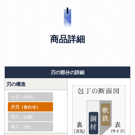
商品詳細
刃の部分の詳細
刃の構造
片刃（本焼）
片刃（合わせ）
両刃（全鋼）
両刃（3枚）