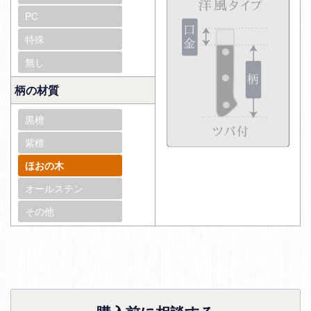
PC
特殊
無し
柄の材質
黒檀
紫檀
ほおの木
オールステン
その他