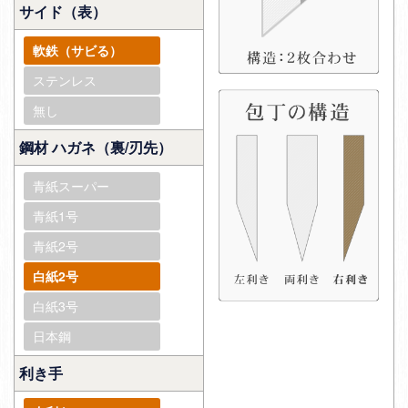
サイド（表）
軟鉄（サビる）
ステンレス
無し
鋼材 ハガネ（裏/刃先）
青紙スーパー
青紙1号
青紙2号
白紙2号
白紙3号
日本鋼
利き手