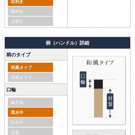
右利き
両利き
左利き
柄（ハンドル）詳細
柄のタイプ
和風タイプ
洋風タイプ
口輪
象牙風
黒水牛
白水牛
合板