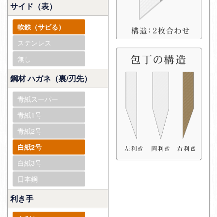
サイド（表）
軟鉄（サビる）
ステンレス
無し
鋼材 ハガネ（裏/刃先）
青紙スーパー
青紙1号
青紙2号
白紙2号
白紙3号
日本鋼
利き手