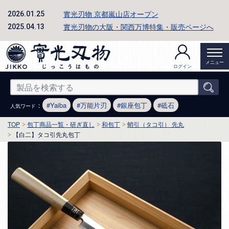
實光刃物 京都嵐山店オープン
2026.01.25
實光刃物の大阪・関西万博特集・販売ページへ
2025.04.13
メニュー
ログイン
：
Yaiba
万能片刃
銀座包丁
砥石
人気ワード
TOP
包丁商品一覧・研ぎ直し
和包丁
蛸引（タコ引） 先丸
【白二】タコ引先丸包丁