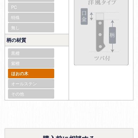
PC
特殊
無し
柄の材質
黒檀
紫檀
ほおの木
オールステン
その他