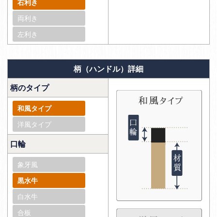
右利き
両利き
左利き
柄（ハンドル）詳細
柄のタイプ
和風タイプ
洋風タイプ
口輪
象牙風
黒水牛
白水牛
合板