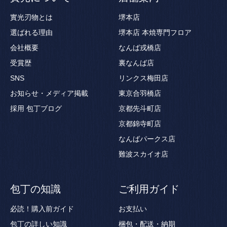
實光刃物とは
堺本店
選ばれる理由
堺本店 本焼専門フロア
会社概要
なんば戎橋店
受賞歴
裏なんば店
SNS
リンクス梅田店
お知らせ・メディア掲載
東京合羽橋店
採用
包丁ブログ
京都先斗町店
京都錦寺町店
なんばパークス店
難波スカイオ店
包丁の知識
ご利用ガイド
必読！購入前ガイド
お支払い
包丁の詳しい知識
梱包・配送・納期