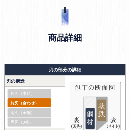
商品詳細
刃の部分の詳細
刃の構造
片刃（本焼）
片刃（合わせ）
両刃（全鋼）
両刃（3枚）