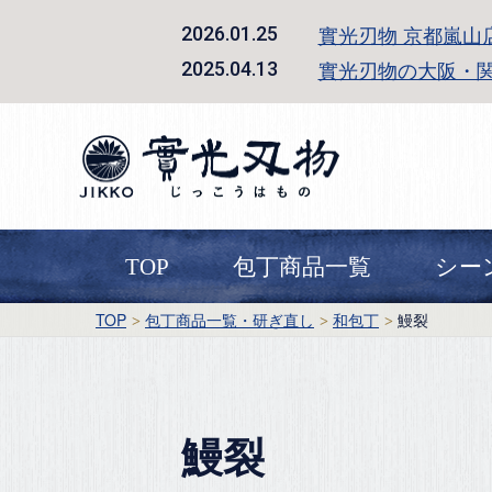
實光刃物 京都嵐山
2026.01.25
實光刃物の大阪・
2025.04.13
TOP
包丁商品一覧
シー
TOP
包丁商品一覧・研ぎ直し
和包丁
鰻裂
鰻裂