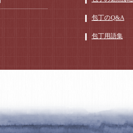
丁
包丁のQ&A
包丁用語集