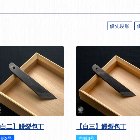
優先度順
【白二】鰻裂包丁
【白三】鰻裂包丁
白紙2号
白紙3号