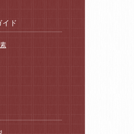
ガイド
要素
説