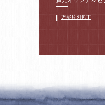
實光オリジナル包
万能片刃包丁