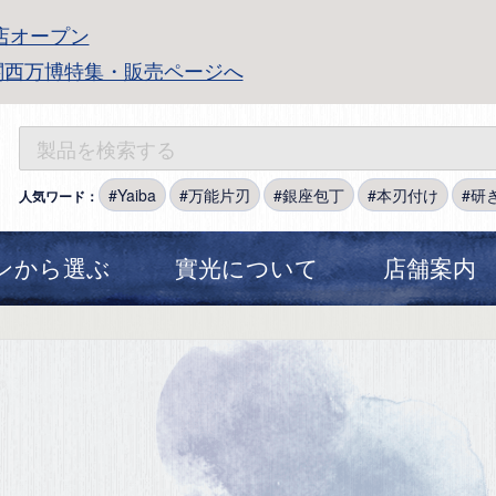
店オープン
関西万博特集・販売ページへ
Yaiba
万能片刃
銀座包丁
本刃付け
研
人気ワード：
ンから選ぶ
實光について
店舗案内