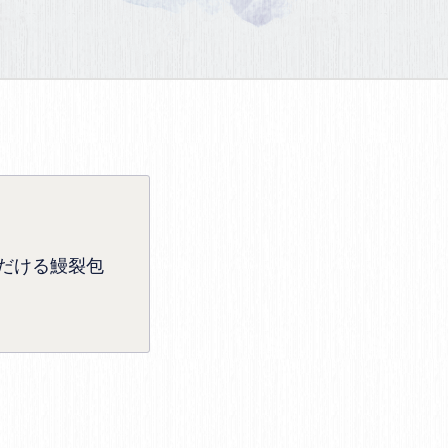
だける鰻裂包