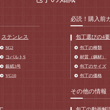
必読！購入前
ステンレス
包丁選びの4
SG2
包丁の種類
コバルトS
材質（鋼材）
銀紙3号
包丁のサイズ
VG10
包丁の価格
その他の情報
包丁の動画解