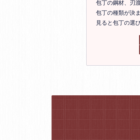
包丁の鋼材、刃
包丁の種類が決ま
見ると包丁の選