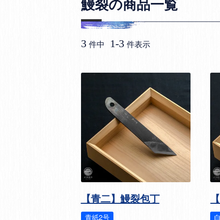
鰻裂の商品一覧
3
1
-
3
件中
件表示
【青二】鰻裂包丁
青紙2号