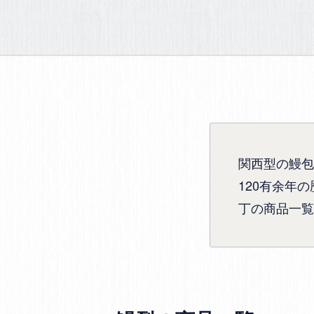
関西型の鰻包
120有余年
丁の商品一覧