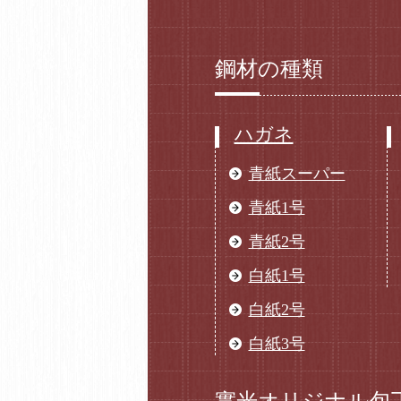
鋼材の種類
ハガネ
青紙スーパー
青紙1号
青紙2号
白紙1号
白紙2号
白紙3号