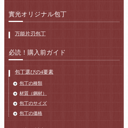
實光オリジナル包丁
万能片刃包丁
必読！購入前ガイド
包丁選びの4要素
包丁の種類
材質（鋼材）
包丁のサイズ
包丁の価格