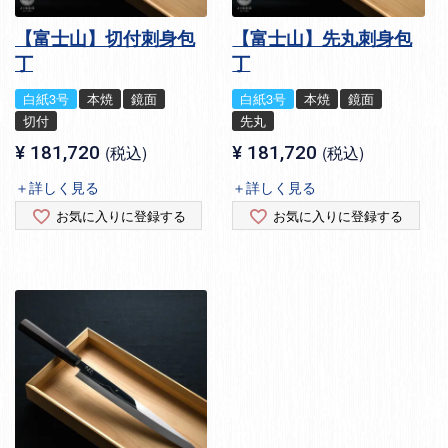
【富士山】切付刺身包
【富士山】先丸刺身包
丁
丁
白紙3号
本焼
鏡面
白紙3号
本焼
鏡面
切付
先丸
¥
181,720
税込
¥
181,720
税込
＋詳しく見る
＋詳しく見る
お気に入りに登録する
お気に入りに登録する