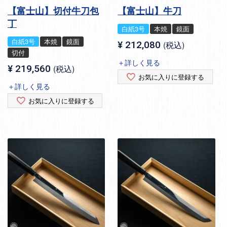
【富士山】切付牛刀包
【富士山】牛刀
丁
白紙3号
本焼
鏡面
白紙3号
本焼
鏡面
¥
212,080
税込
切付
＋詳しく見る
¥
219,560
税込
お気に入りに登録する
＋詳しく見る
お気に入りに登録する