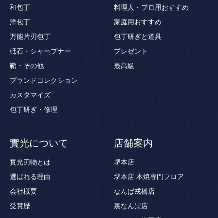
和包丁
料理人・プロ用おすすめ
洋包丁
家庭用おすすめ
万能片刃包丁
包丁研ぎと道具
砥石・シャープナー
プレゼント
鞘・その他
最高級
ブランドコレクション
カスタマイズ
包丁研ぎ・修理
實光について
店舗案内
實光刃物とは
堺本店
選ばれる理由
堺本店 本焼専門フロア
会社概要
なんば戎橋店
受賞歴
裏なんば店