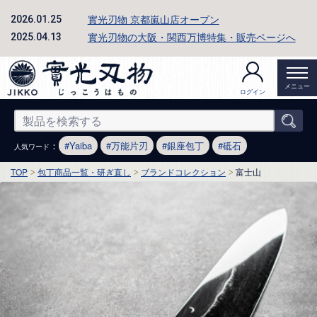
實光刃物 京都嵐山店オープン
2026.01.25
實光刃物の大阪・関西万博特集・販売ページへ
2025.04.13
メニュー
ログイン
：
Yaiba
万能片刃
銀座包丁
砥石
人気ワード
TOP
包丁商品一覧・研ぎ直し
ブランドコレクション
富士山