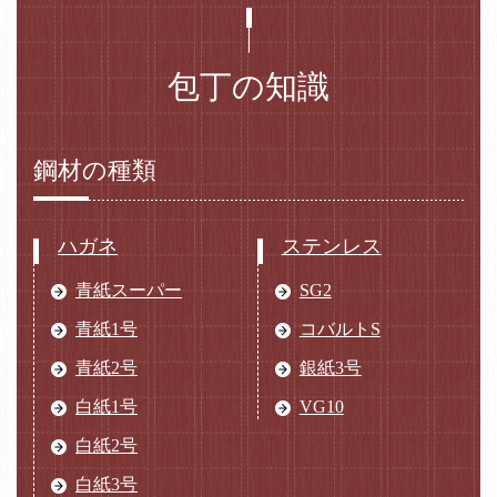
包丁の知識
鋼材の種類
ハガネ
ステンレス
青紙スーパー
SG2
青紙1号
コバルトS
青紙2号
銀紙3号
白紙1号
VG10
白紙2号
白紙3号