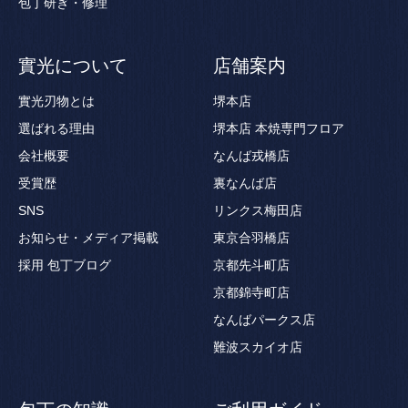
包丁研ぎ・修理
實光について
店舗案内
實光刃物とは
堺本店
選ばれる理由
堺本店 本焼専門フロア
会社概要
なんば戎橋店
受賞歴
裏なんば店
SNS
リンクス梅田店
お知らせ・メディア掲載
東京合羽橋店
採用
包丁ブログ
京都先斗町店
京都錦寺町店
なんばパークス店
難波スカイオ店