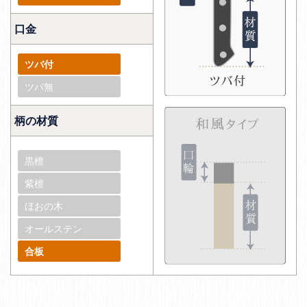
口金
ツバ付
ツバ無
柄の材質
黒檀
紫檀
ほおの木
オールステン
合板