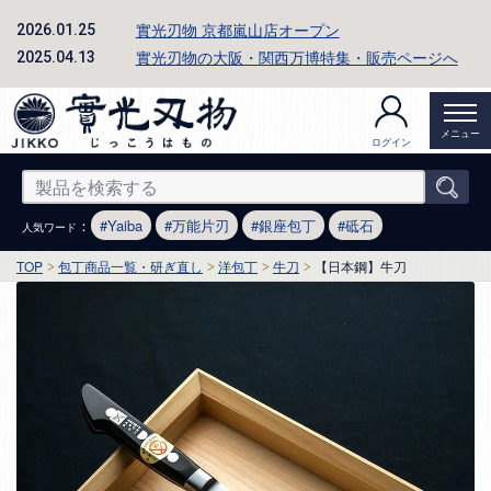
實光刃物 京都嵐山店オープン
2026.01.25
實光刃物の大阪・関西万博特集・販売ページへ
2025.04.13
メニュー
ログイン
：
Yaiba
万能片刃
銀座包丁
砥石
人気ワード
TOP
包丁商品一覧・研ぎ直し
洋包丁
牛刀
【日本鋼】牛刀