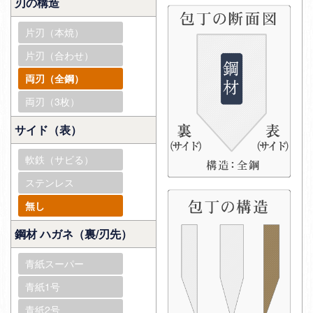
刃の構造
片刃（本焼）
片刃（合わせ）
両刃（全鋼）
両刃（3枚）
サイド（表）
軟鉄（サビる）
ステンレス
無し
鋼材 ハガネ（裏/刃先）
青紙スーパー
青紙1号
青紙2号